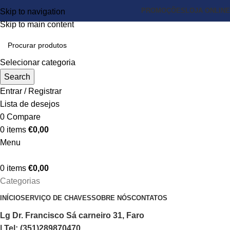
PROMOÇÕES
LOJA ONLINE
Skip to navigation
Skip to main content
Selecionar categoria
Search
Entrar / Registrar
Lista de desejos
0
Compare
0
items
€
0,00
Menu
0
items
€
0,00
Categorias
INÍCIO
SERVIÇO DE CHAVES
SOBRE NÓS
CONTATOS
Lg Dr. Francisco Sá carneiro 31, Faro
| Tel: (351)289870470