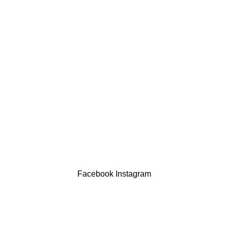
LINKS ÚTEIS
Política de privacidade
Devoluções
Termos & Condições
Resolução Alternativa de Litígios
Contatos
LIVRO DE RECLAMAÇÕES
Drogaria São Luís Lda. NIF 517922827
Powered by Brasfone Digital
Facebook
Instagram