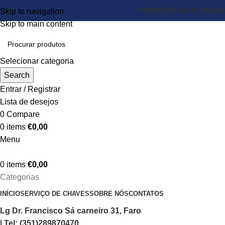
PROMOÇÕES
LOJA ONLINE
Skip to navigation
Skip to main content
Selecionar categoria
Search
Entrar / Registrar
Lista de desejos
0
Compare
0
items
€
0,00
Menu
0
items
€
0,00
Categorias
INÍCIO
SERVIÇO DE CHAVES
SOBRE NÓS
CONTATOS
Lg Dr. Francisco Sá carneiro 31, Faro
| Tel: (351)289870470