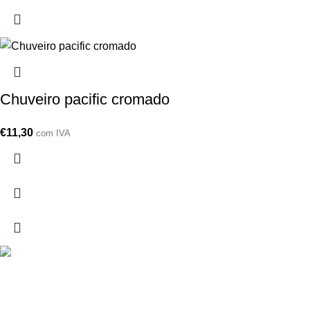
Chuveiro pacific cromado
€
11,30
com IVA
Drogarias São Luís, estamos para si desde 1978
MORADA