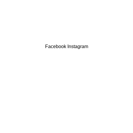
Contatos
LIVRO DE RECLAMAÇÕES
Drogaria São Luís Lda. NIF 517922827
Powered by Brasfone Digital
Facebook
Instagram