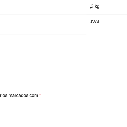
,3 kg
JVAL
rios marcados com
*