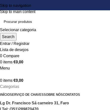
Skip to navigation
Skip to main content
Selecionar categoria
Search
Entrar / Registrar
Lista de desejos
0
Compare
0
items
€
0,00
Menu
0
items
€
0,00
Categorias
INÍCIO
SERVIÇO DE CHAVES
SOBRE NÓS
CONTATOS
Lg Dr. Francisco Sá carneiro 31, Faro
| Tel: (351)289870470