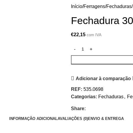
Início
Ferragens
Fechaduras
Fechadura 3
€
22,15
com IVA
Adicionar à comparação
REF:
535.0698
Categorias:
Fechaduras
,
Fe
Share:
INFORMAÇÃO ADICIONAL
AVALIAÇÕES (0)
ENVIO & ENTREGA