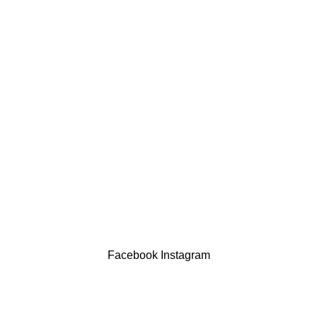
comercial@drogariasaoluis.pt
LINKS ÚTEIS
Política de privacidade
Devoluções
Termos & Condições
Resolução Alternativa de Litígios
Contatos
LIVRO DE RECLAMAÇÕES
Drogaria São Luís Lda. NIF 517922827
Powered by Brasfone Digital
Facebook
Instagram