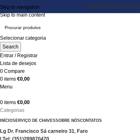
PROMOÇÕES
LOJA ONLINE
Skip to navigation
Skip to main content
Selecionar categoria
Search
Entrar / Registrar
Lista de desejos
0
Compare
0
items
€
0,00
Menu
0
items
€
0,00
Categorias
INÍCIO
SERVIÇO DE CHAVES
SOBRE NÓS
CONTATOS
Lg Dr. Francisco Sá carneiro 31, Faro
| Tel: (351)289870470