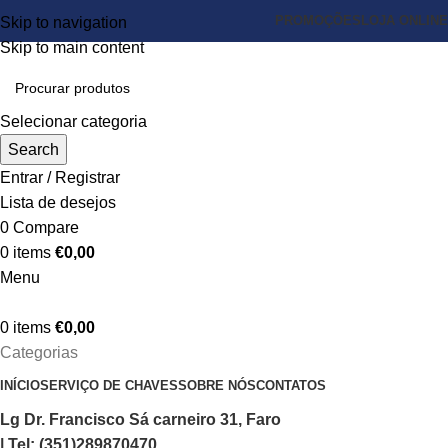
PROMOÇÕES
LOJA ONLINE
Skip to navigation
Skip to main content
Selecionar categoria
Search
Entrar / Registrar
Lista de desejos
0
Compare
0
items
€
0,00
Menu
0
items
€
0,00
Categorias
INÍCIO
SERVIÇO DE CHAVES
SOBRE NÓS
CONTATOS
Lg Dr. Francisco Sá carneiro 31, Faro
| Tel: (351)289870470