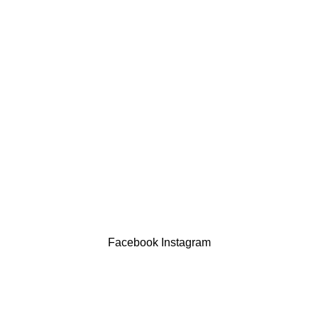
LINKS ÚTEIS
Política de privacidade
Devoluções
Termos & Condições
Resolução Alternativa de Litígios
Contatos
LIVRO DE RECLAMAÇÕES
Drogaria São Luís Lda. NIF 517922827
Powered by Brasfone Digital
Facebook
Instagram