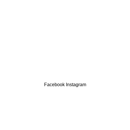
LINKS ÚTEIS
Política de privacidade
Devoluções
Termos & Condições
Resolução Alternativa de Litígios
Contatos
LIVRO DE RECLAMAÇÕES
Drogaria São Luís Lda. NIF 517922827
Powered by Brasfone Digital
Facebook
Instagram