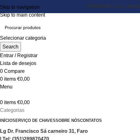
PROMOÇÕES
LOJA ONLINE
Skip to navigation
Skip to main content
Selecionar categoria
Search
Entrar / Registrar
Lista de desejos
0
Compare
0
items
€
0,00
Menu
0
items
€
0,00
Categorias
INÍCIO
SERVIÇO DE CHAVES
SOBRE NÓS
CONTATOS
Lg Dr. Francisco Sá carneiro 31, Faro
| Tel: (351)289870470