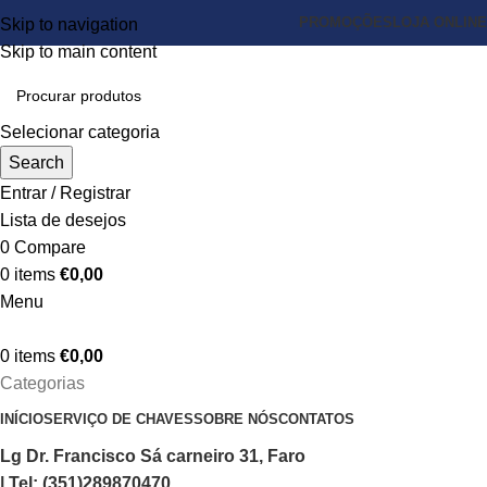
PROMOÇÕES
LOJA ONLINE
Skip to navigation
Skip to main content
Selecionar categoria
Search
Entrar / Registrar
Lista de desejos
0
Compare
0
items
€
0,00
Menu
0
items
€
0,00
Categorias
INÍCIO
SERVIÇO DE CHAVES
SOBRE NÓS
CONTATOS
Lg Dr. Francisco Sá carneiro 31, Faro
| Tel: (351)289870470