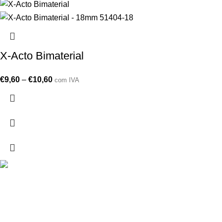
X-Acto Bimaterial
€
9,60
–
€
10,60
com IVA
Drogarias São Luís, estamos para si desde 1978
MORADA