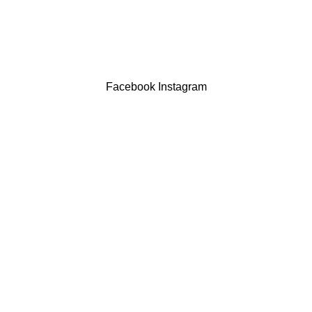
LIVRO DE RECLAMAÇÕES
Drogaria São Luís Lda. NIF 517922827
Powered by Brasfone Digital
Facebook
Instagram