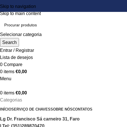
Skip to navigation
Skip to main content
Selecionar categoria
Search
Entrar / Registrar
Lista de desejos
0
Compare
0
items
€
0,00
Menu
0
items
€
0,00
Categorias
INÍCIO
SERVIÇO DE CHAVES
SOBRE NÓS
CONTATOS
Lg Dr. Francisco Sá carneiro 31, Faro
| Tel: (351)289870470