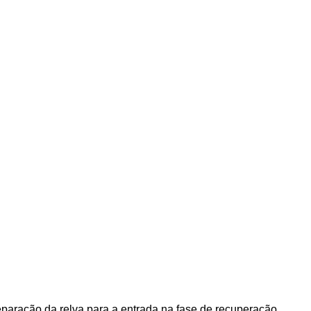
eparação da relva para a entrada na fase de recuperação