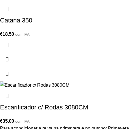
Catana 350
€
18,50
com IVA
Escarificador c/ Rodas 3080CM
€
35,00
com IVA
Para acondicionar a relva na primavera e no outono: Primavera