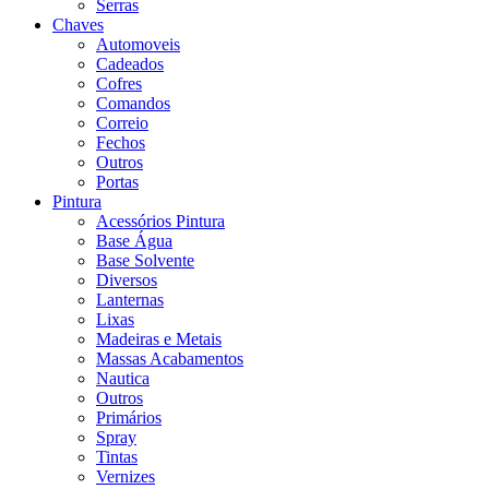
Serras
Chaves
Automoveis
Cadeados
Cofres
Comandos
Correio
Fechos
Outros
Portas
Pintura
Acessórios Pintura
Base Água
Base Solvente
Diversos
Lanternas
Lixas
Madeiras e Metais
Massas Acabamentos
Nautica
Outros
Primários
Spray
Tintas
Vernizes