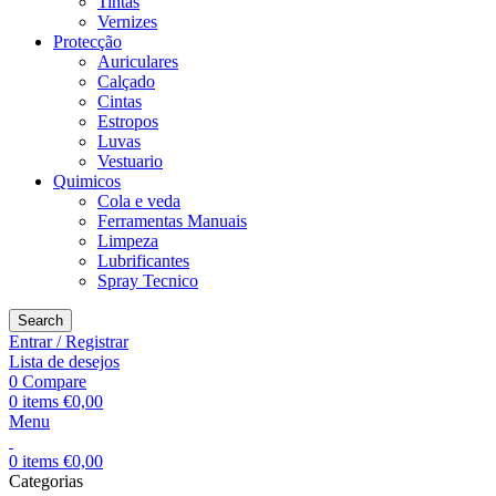
Tintas
Vernizes
Protecção
Auriculares
Calçado
Cintas
Estropos
Luvas
Vestuario
Quimicos
Cola e veda
Ferramentas Manuais
Limpeza
Lubrificantes
Spray Tecnico
Search
Entrar / Registrar
Lista de desejos
0
Compare
0
items
€
0,00
Menu
0
items
€
0,00
Categorias