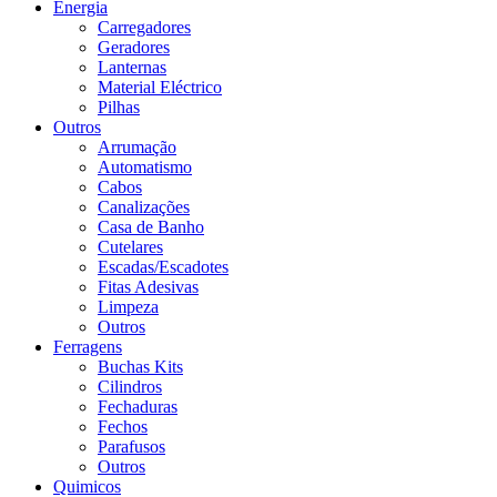
Energia
Carregadores
Geradores
Lanternas
Material Eléctrico
Pilhas
Outros
Arrumação
Automatismo
Cabos
Canalizações
Casa de Banho
Cutelares
Escadas/Escadotes
Fitas Adesivas
Limpeza
Outros
Ferragens
Buchas Kits
Cilindros
Fechaduras
Fechos
Parafusos
Outros
Quimicos