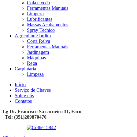
Cola e veda
Ferramentas Manuais
Limpeza
Lubrificantes
Massas Acabamentos
Spray Tecnico
Agricultura/Jardim
Corta Relva
Ferramentas Manuais
Jardinagem
Máquinas
Rega
Carpintaria
Limpeza
Início
Serviço de Chaves
Sobre nós
Contatos
Lg Dr. Francisco Sá carneiro 31, Faro
| Tel: (351)289870470