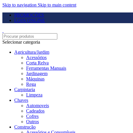
Skip to navigation
Skip to main content
PROMOÇÕES
LOJA ONLINE
Selecionar categoria
Agricultura/Jardim
Acessórios
Corta Relva
Ferramentas Manuais
Jardinagem
Máquinas
Rega
Carpintaria
Limpeza
Chaves
Automoveis
Cadeados
Cofres
Outros
Construção
Acessórios e Consumíveis