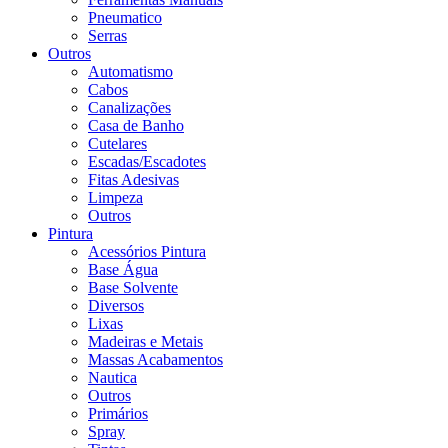
Pneumatico
Serras
Outros
Automatismo
Cabos
Canalizações
Casa de Banho
Cutelares
Escadas/Escadotes
Fitas Adesivas
Limpeza
Outros
Pintura
Acessórios Pintura
Base Água
Base Solvente
Diversos
Lixas
Madeiras e Metais
Massas Acabamentos
Nautica
Outros
Primários
Spray