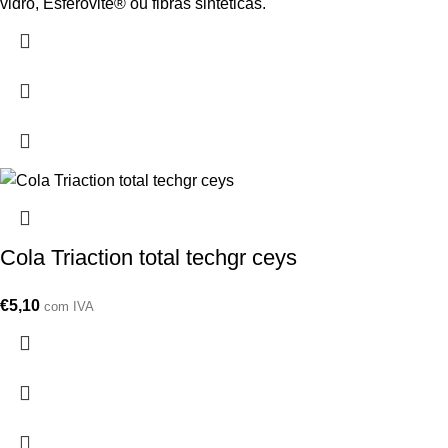
vidro, Esferovite® ou fibras sintéticas.
Cola Triaction total techgr ceys
€
5,10
com IVA