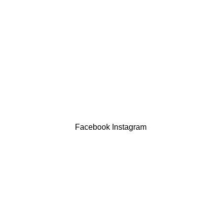
Política de privacidade
Devoluções
Termos & Condições
Resolução Alternativa de Litígios
Contatos
LIVRO DE RECLAMAÇÕES
Drogaria São Luís Lda. NIF 517922827
Powered by Brasfone Digital
Facebook
Instagram