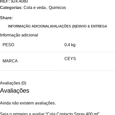
REF:
924.4080
Categorias:
Cola e veda
,
Quimicos
Share:
INFORMAÇÃO ADICIONAL
AVALIAÇÕES (0)
ENVIO & ENTREGA
Informação adicional
PESO
0,4 kg
CEYS
MARCA
Avaliações (0)
Avaliações
Ainda não existem avaliações.
Seja o primeiro a avaliar “Cola Contacto Spray 400 ml”