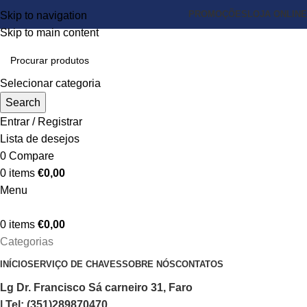
PROMOÇÕES
LOJA ONLINE
Skip to navigation
Skip to main content
Selecionar categoria
Search
Entrar / Registrar
Lista de desejos
0
Compare
0
items
€
0,00
Menu
0
items
€
0,00
Categorias
INÍCIO
SERVIÇO DE CHAVES
SOBRE NÓS
CONTATOS
Lg Dr. Francisco Sá carneiro 31, Faro
| Tel: (351)289870470