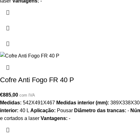
laser
Vantagens:
-
Cofre Anti Fogo FR 40 P
€
885,00
com IVA
Medidas:
542X491X467
Medidas interior (mm):
389X338X3
interior:
40 L
Aplicação:
Pousar
Diâmetro das trancas:
-
Núm
e cortados a laser
Vantagens:
-