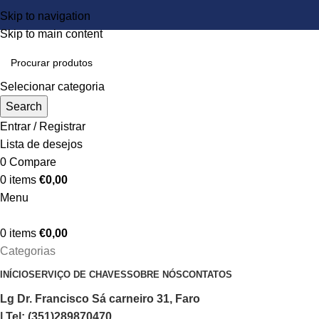
Skip to navigation
Skip to main content
Selecionar categoria
Search
Entrar / Registrar
Lista de desejos
0
Compare
0
items
€
0,00
Menu
0
items
€
0,00
Categorias
INÍCIO
SERVIÇO DE CHAVES
SOBRE NÓS
CONTATOS
Lg Dr. Francisco Sá carneiro 31, Faro
| Tel: (351)289870470