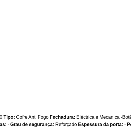
60
Tipo:
Cofre Anti Fogo
Fechadura:
Eléctrica e Mecanica -Botã
as:
-
Grau de segurança:
Reforçado
Espessura da porta:
-
P