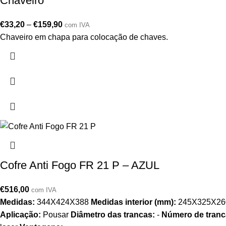
Chaveiro
€
33,20
–
€
159,90
com IVA
Chaveiro em chapa para colocação de chaves.
Cofre Anti Fogo FR 21 P – AZUL
€
516,00
com IVA
Medidas:
344X424X388
Medidas interior (mm):
245X325X2
Aplicação:
Pousar
Diâmetro das trancas:
-
Número de tranc