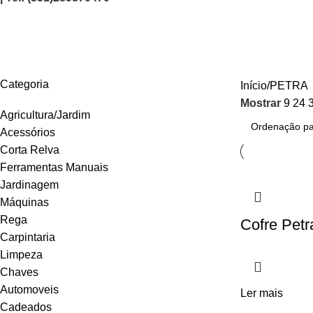
PETRA
AGRICULTURA/JARDIM
CARPINTARIA
CHAVES
CONSTRUÇÃO
ELEC
Categoria
Início
PETRA
Mostrar
9
24
Agricultura/Jardim
Acessórios
Corta Relva
Ferramentas Manuais
Jardinagem
Máquinas
Rega
Cofre Petr
Carpintaria
Limpeza
Chaves
Automoveis
Ler mais
Cadeados