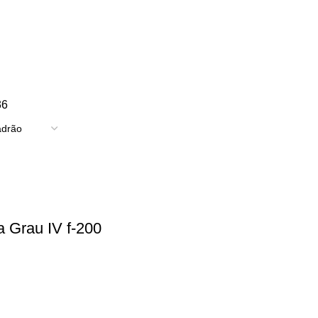
TRICIDADE
ENERGIA
FERRAGENS
FERRAMENTAS
OUTROS
PINTUR
36
a Grau IV f-200