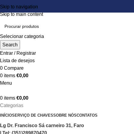
Skip to navigation
Skip to main content
Selecionar categoria
Search
Entrar / Registrar
Lista de desejos
0
Compare
0
items
€
0,00
Menu
0
items
€
0,00
Categorias
INÍCIO
SERVIÇO DE CHAVES
SOBRE NÓS
CONTATOS
Lg Dr. Francisco Sá carneiro 31, Faro
| Tel: (351)289870470