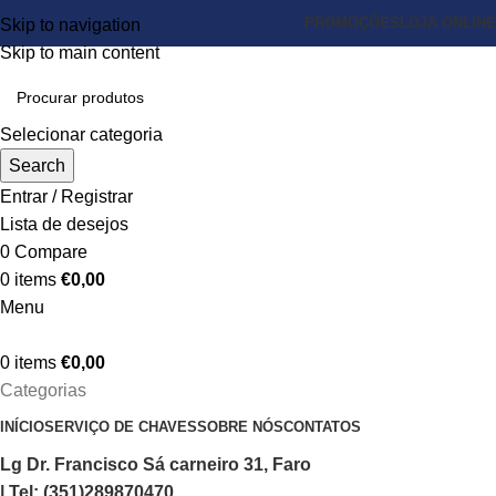
PROMOÇÕES
LOJA ONLINE
Skip to navigation
Skip to main content
Selecionar categoria
Search
Entrar / Registrar
Lista de desejos
0
Compare
0
items
€
0,00
Menu
0
items
€
0,00
Categorias
INÍCIO
SERVIÇO DE CHAVES
SOBRE NÓS
CONTATOS
Lg Dr. Francisco Sá carneiro 31, Faro
| Tel: (351)289870470