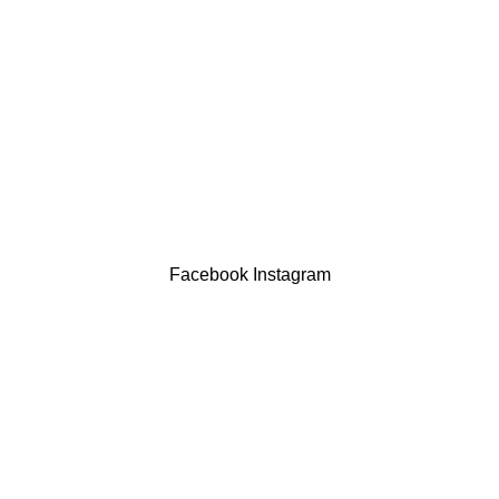
Política de privacidade
Devoluções
Termos & Condições
Resolução Alternativa de Litígios
Contatos
LIVRO DE RECLAMAÇÕES
Drogaria São Luís Lda. NIF 517922827
Powered by Brasfone Digital
Facebook
Instagram