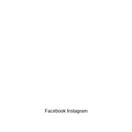
comercial@drogariasaoluis.pt
LINKS ÚTEIS
Política de privacidade
Devoluções
Termos & Condições
Resolução Alternativa de Litígios
Contatos
LIVRO DE RECLAMAÇÕES
Drogaria São Luís Lda. NIF 517922827
Powered by Brasfone Digital
Facebook
Instagram