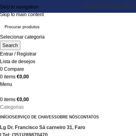
PROMOÇÕES
LOJA ONLINE
Skip to navigation
Skip to main content
Selecionar categoria
Search
Entrar / Registrar
Lista de desejos
0
Compare
0
items
€
0,00
Menu
0
items
€
0,00
Categorias
INÍCIO
SERVIÇO DE CHAVES
SOBRE NÓS
CONTATOS
Lg Dr. Francisco Sá carneiro 31, Faro
| Tel: (351)289870470