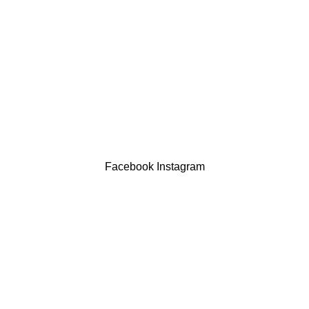
Devoluções
Termos & Condições
Resolução Alternativa de Litígios
Contatos
LIVRO DE RECLAMAÇÕES
Drogaria São Luís Lda. NIF 517922827
Powered by Brasfone Digital
Facebook
Instagram