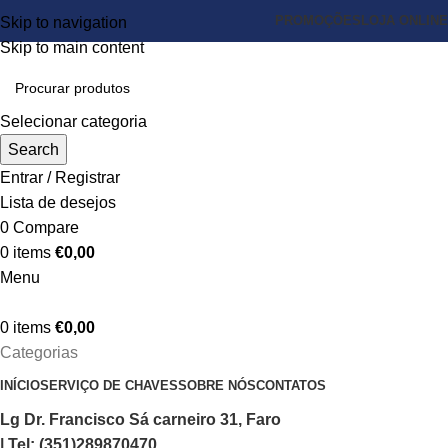
PROMOÇÕES
LOJA ONLINE
Skip to navigation
Skip to main content
Selecionar categoria
Search
Entrar / Registrar
Lista de desejos
0
Compare
0
items
€
0,00
Menu
0
items
€
0,00
Categorias
INÍCIO
SERVIÇO DE CHAVES
SOBRE NÓS
CONTATOS
Lg Dr. Francisco Sá carneiro 31, Faro
| Tel: (351)289870470