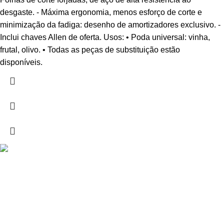
desgaste. - Máxima ergonomia, menos esforço de corte e
minimização da fadiga: desenho de amortizadores exclusivo. -
Inclui chaves Allen de oferta. Usos: • Poda universal: vinha,
frutal, olivo. • Todas as peças de substituição estão
disponíveis.
Drogarias São Luís, estamos para si desde 1978
MORADA
Lg Dr. Francisco Sá Carneiro 31,