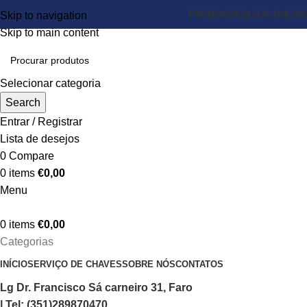
PROMOÇÕES
LOJA ONLINE
Skip to navigation
Skip to main content
Selecionar categoria
Search
Entrar / Registrar
Lista de desejos
0
Compare
0
items
€
0,00
Menu
0
items
€
0,00
Categorias
INÍCIO
SERVIÇO DE CHAVES
SOBRE NÓS
CONTATOS
Lg Dr. Francisco Sá carneiro 31, Faro
| Tel: (351)289870470