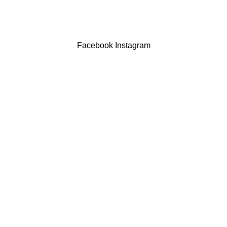
Drogaria São Luís Lda. NIF 517922827
Powered by Brasfone Digital
Facebook
Instagram