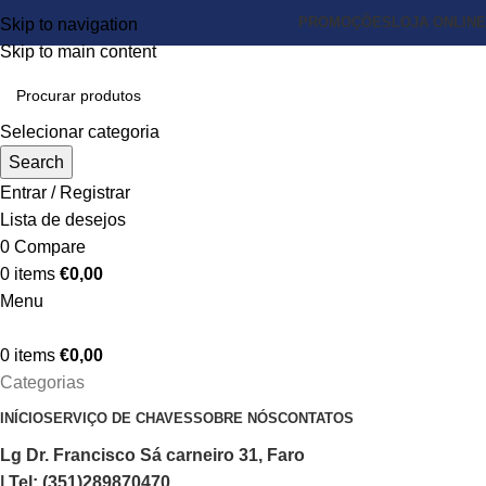
PROMOÇÕES
LOJA ONLINE
Skip to navigation
Skip to main content
Selecionar categoria
Search
Entrar / Registrar
Lista de desejos
0
Compare
0
items
€
0,00
Menu
0
items
€
0,00
Categorias
INÍCIO
SERVIÇO DE CHAVES
SOBRE NÓS
CONTATOS
Lg Dr. Francisco Sá carneiro 31, Faro
| Tel: (351)289870470