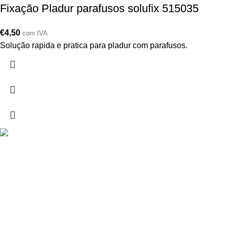
Fixação Pladur parafusos solufix 515035
€
4,50
com IVA
Solução rapida e pratica para pladur com parafusos.
Drogarias São Luís, estamos para si desde 1978
MORADA
Lg Dr. Francisco Sá Carneiro 31,
8000-151 Faro
Telefone: (351) 289 870 470