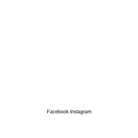
comercial@drogariasaoluis.pt
LINKS ÚTEIS
Política de privacidade
Devoluções
Termos & Condições
Resolução Alternativa de Litígios
Contatos
LIVRO DE RECLAMAÇÕES
Drogaria São Luís Lda. NIF 517922827
Powered by Brasfone Digital
Facebook
Instagram