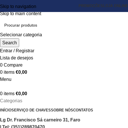
PROMOÇÕES
LOJA ONLINE
Skip to navigation
Skip to main content
Selecionar categoria
Search
Entrar / Registrar
Lista de desejos
0
Compare
0
items
€
0,00
Menu
0
items
€
0,00
Categorias
INÍCIO
SERVIÇO DE CHAVES
SOBRE NÓS
CONTATOS
Lg Dr. Francisco Sá carneiro 31, Faro
| Tel: (351)289870470