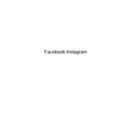
Resolução Alternativa de Litígios
Contatos
LIVRO DE RECLAMAÇÕES
Drogaria São Luís Lda. NIF 517922827
Powered by Brasfone Digital
Facebook
Instagram