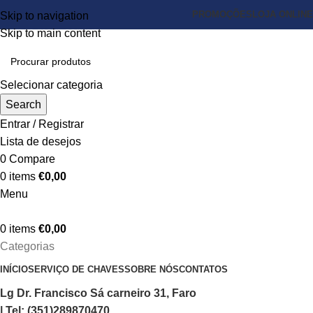
PROMOÇÕES
LOJA ONLINE
Skip to navigation
Skip to main content
Selecionar categoria
Search
Entrar / Registrar
Lista de desejos
0
Compare
0
items
€
0,00
Menu
0
items
€
0,00
Categorias
INÍCIO
SERVIÇO DE CHAVES
SOBRE NÓS
CONTATOS
Lg Dr. Francisco Sá carneiro 31, Faro
| Tel: (351)289870470