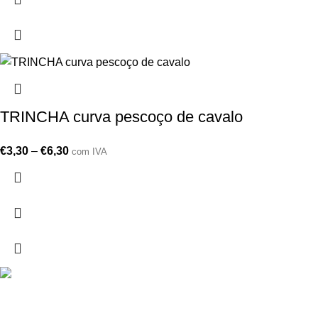
TRINCHA curva pescoço de cavalo
€
3,30
–
€
6,30
com IVA
Drogarias São Luís, estamos para si desde 1978