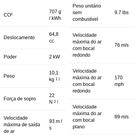
Peso unitário
707 g
sem
9.7 lbs
CO²
/ kWh
combustível
64,8
Velocidade
Deslocamento
cc
máxima do ar
76 m/s
com bocal
redondo
Poder
2 kW
Velocidade
10,1
Peso
máxima do ar
170
kg
1 )
com bocal
mph
redondo
22
Força de sopro
N
2 )
Velocidade
máxima do ar
89 m/s
Velocidade
com bocal
93 m /
máxima de saída
plano
s
de ar