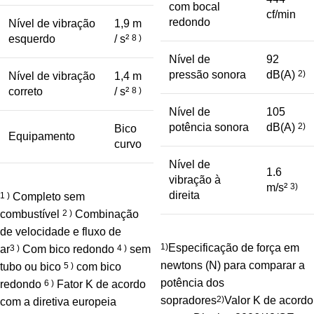
com bocal
cf/min
redondo
Nível de vibração
1,9 m
esquerdo
/ s²
8 )
Nível de
92
pressão sonora
dB(A)
2)
Nível de vibração
1,4 m
correto
/ s²
8 )
Nível de
105
potência sonora
dB(A)
2)
Bico
Equipamento
curvo
Nível de
1.6
vibração à
m/s²
3)
direita
1 )
Completo sem
combustível
2 )
Combinação
de velocidade e fluxo de
1)
Especificação de força em
ar
3 )
Com bico redondo
4 )
sem
newtons (N) para comparar a
tubo ou bico
5 )
com bico
potência dos
redondo
6 )
Fator K de acordo
sopradores
2)
Valor K de acordo
com a diretiva europeia