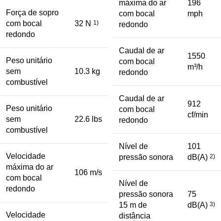
máxima do ar
196
Força de sopro
com bocal
mph
com bocal
32 N
1)
redondo
redondo
Caudal de ar
1550
Peso unitário
com bocal
m³/h
sem
10.3 kg
redondo
combustível
Caudal de ar
912
Peso unitário
com bocal
cf/min
sem
22.6 lbs
redondo
combustível
Nível de
101
Velocidade
pressão sonora
dB(A)
2)
máxima do ar
106 m/s
com bocal
Nível de
redondo
pressão sonora
75
15 m de
dB(A)
3)
Velocidade
distância