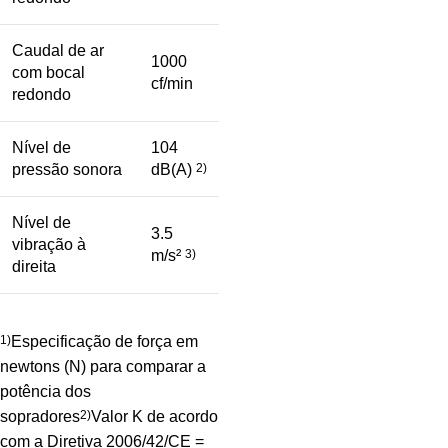
Caudal de ar
1000
com bocal
cf/min
redondo
Nível de
104
pressão sonora
dB(A)
2)
Nível de
3.5
vibração à
m/s²
3)
direita
1)
Especificação de força em
newtons (N) para comparar a
potência dos
sopradores
2)
Valor K de acordo
com a Diretiva 2006/42/CE =