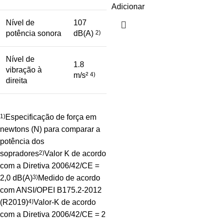
Adicionar
Nível de
107
potência sonora
dB(A)
2)
Nível de
1.8
vibração à
m/s²
4)
direita
1)
Especificação de força em
newtons (N) para comparar a
potência dos
sopradores
2)
Valor K de acordo
com a Diretiva 2006/42/CE =
2,0 dB(A)
3)
Medido de acordo
com ANSI/OPEI B175.2-2012
(R2019)
4)
Valor-K de acordo
com a Diretiva 2006/42/CE = 2