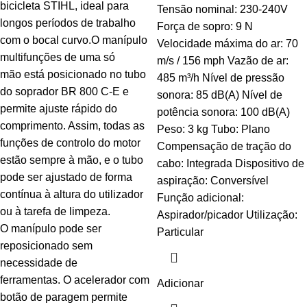
bicicleta STIHL, ideal para
Tensão nominal: 230-240V
longos períodos de trabalho
Força de sopro: 9 N
com o bocal curvo.O manípulo
Velocidade máxima do ar: 70
multifunções de uma só
m/s / 156 mph Vazão de ar:
mão está posicionado no tubo
485 m³/h Nível de pressão
do soprador BR 800 C-E e
sonora: 85 dB(A) Nível de
permite ajuste rápido do
potência sonora: 100 dB(A)
comprimento. Assim, todas as
Peso: 3 kg Tubo: Plano
funções de controlo do motor
Compensação de tração do
estão sempre à mão, e o tubo
cabo: Integrada Dispositivo de
pode ser ajustado de forma
aspiração: Conversível
contínua à altura do utilizador
Função adicional:
ou à tarefa de limpeza.
Aspirador/picador Utilização:
O manípulo pode ser
Particular
reposicionado sem
necessidade de
ferramentas. O acelerador com
Adicionar
botão de paragem permite