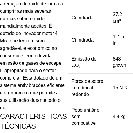
a redução do ruído de forma a
cumprir as mais severas
27.2
Cilindrada
normas sobre o ruído
cm³
mundialmente aceites. É
dotado do inovador motor 4-
1.7 cu-
Cilindrada
Mix, que tem um som
in
agradável, é económico no
consumo e tem reduzida
Emissão de
848
emissão de gases de escape.
CO₂
g/kWh
É apropriado para o sector
comercial. Está dotado de um
Força de sopro
sistema antivibrações eficiente
com bocal
15 N
1)
e ergonómico que permite a
redondo
sua utilização durante todo o
dia.
Peso unitário
CARACTERÍSTICAS
sem
4.4 kg
combustível
TÉCNICAS