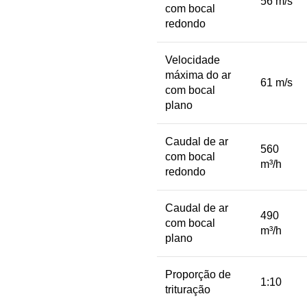
56 m/s
com bocal
redondo
Velocidade
máxima do ar
61 m/s
com bocal
plano
Caudal de ar
560
com bocal
m³/h
redondo
Caudal de ar
490
com bocal
m³/h
plano
Proporção de
1:10
trituração