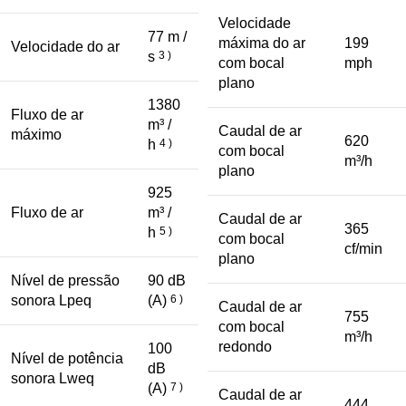
Velocidade
77 m /
máxima do ar
199
Velocidade do ar
s
3 )
com bocal
mph
plano
1380
Fluxo de ar
m³ /
Caudal de ar
máximo
620
h
4 )
com bocal
m³/h
plano
925
Fluxo de ar
m³ /
Caudal de ar
365
h
5 )
com bocal
cf/min
plano
Nível de pressão
90 dB
sonora Lpeq
(A)
6 )
Caudal de ar
755
com bocal
m³/h
redondo
100
Nível de potência
dB
sonora Lweq
(A)
7 )
Caudal de ar
444