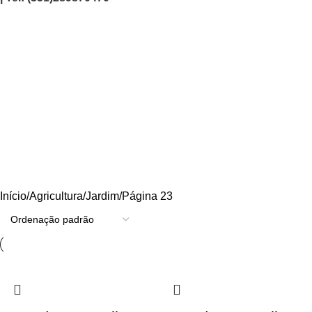
Agricultura/Jardim
Categories
AGRICULTURA/JARDIM
CARPINTARIA
CHAVES
CONSTRUÇÃO
ELECTRICIDADE
ENERGIA
FERRAGENS
FERRAMENTAS
OUTROS
PINTURA
PROMOÇÕES
PROTECÇÃO
QUIMICOS
Início
Agricultura/Jardim
Página 23