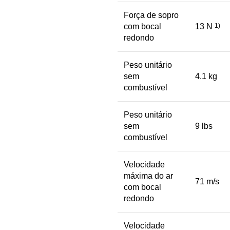
Força de sopro
com bocal
13 N
1)
redondo
Peso unitário
sem
4.1 kg
combustível
Peso unitário
sem
9 lbs
combustível
Velocidade
máxima do ar
71 m/s
com bocal
redondo
Velocidade