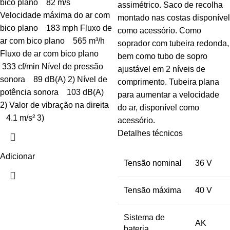
bico plano 82 m/s
assimétrico. Saco de recolha
Velocidade máxima do ar com
montado nas costas disponível
bico plano 183 mph Fluxo de
como acessório. Como
ar com bico plano 565 m³/h
soprador com tubeira redonda,
Fluxo de ar com bico plano
bem como tubo de sopro
333 cf/min Nível de pressão
ajustável em 2 níveis de
sonora 89 dB(A) 2) Nível de
comprimento. Tubeira plana
potência sonora 103 dB(A)
para aumentar a velocidade
2) Valor de vibração na direita
do ar, disponível como
4.1 m/s² 3)
acessório.
Detalhes técnicos
Adicionar
Tensão nominal
36 V
Tensão máxima
40 V
Sistema de
AK
bateria