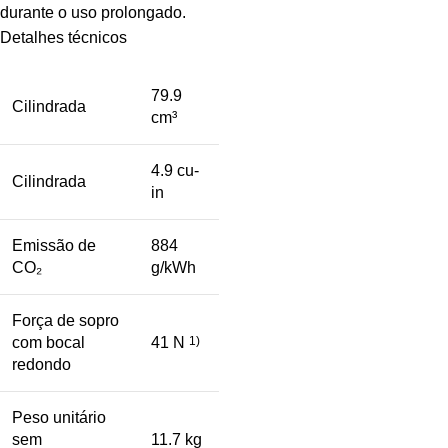
durante o uso prolongado.
Detalhes técnicos
79.9
Cilindrada
cm³
4.9 cu-
Cilindrada
in
Emissão de
884
CO₂
g/kWh
Força de sopro
com bocal
41 N
1)
redondo
Peso unitário
sem
11.7 kg