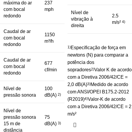
máxima do ar
237
com bocal
mph
Nível de
redondo
2.5
vibração à
m/s²
4)
direita
Caudal de ar
1150
com bocal
m³/h
redondo
1)
Especificação de força em
newtons (N) para comparar a
Caudal de ar
potência dos
677
com bocal
cf/min
sopradores
2)
Valor K de acordo
redondo
com a Diretiva 2006/42/CE =
2,0 dB(A)
3)
Medido de acordo
Nível de
100
com ANSI/OPEI B175.2-2012
pressão sonora
dB(A)
2)
(R2019)
4)
Valor-K de acordo
com a Diretiva 2006/42/CE = 2
Nível de
m/s²
pressão sonora
75
15 m de
dB(A)
3)
distância