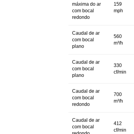
máxima do ar
159
com bocal
mph
redondo
Caudal de ar
560
com bocal
m³/h
plano
Caudal de ar
330
com bocal
cf/min
plano
Caudal de ar
700
com bocal
m³/h
redondo
Caudal de ar
412
com bocal
cf/min
redondo