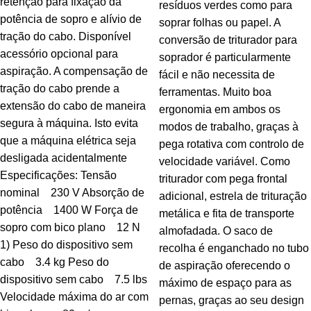
retenção para fixação da
resíduos verdes como para
potência de sopro e alívio de
soprar folhas ou papel. A
tração do cabo. Disponível
conversão de triturador para
acessório opcional para
soprador é particularmente
aspiração. A compensação de
fácil e não necessita de
tração do cabo prende a
ferramentas. Muito boa
extensão do cabo de maneira
ergonomia em ambos os
segura à máquina. Isto evita
modos de trabalho, graças à
que a máquina elétrica seja
pega rotativa com controlo de
desligada acidentalmente
velocidade variável. Como
Especificações: Tensão
triturador com pega frontal
nominal 230 V Absorção de
adicional, estrela de trituração
potência 1400 W Força de
metálica e fita de transporte
sopro com bico plano 12 N
almofadada. O saco de
1) Peso do dispositivo sem
recolha é enganchado no tubo
cabo 3.4 kg Peso do
de aspiração oferecendo o
dispositivo sem cabo 7.5 lbs
máximo de espaço para as
Velocidade máxima do ar com
pernas, graças ao seu design