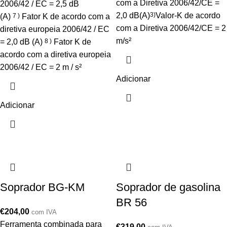
com a Diretiva 2006/42/CE =
2006/42 / EC = 2,5 dB
2,0 dB(A)
3)
Valor-K de acordo
(A)
7 )
Fator K de acordo com a
com a Diretiva 2006/42/CE = 2
diretiva europeia 2006/42 / EC
m/s²
= 2,0 dB (A)
8 )
Fator K de
acordo com a diretiva europeia
2006/42 / EC = 2 m / s²
Adicionar
Adicionar
Soprador BG-KM
Soprador de gasolina
BR 56
€
204,00
com IVA
Ferramenta combinada para
€
319,00