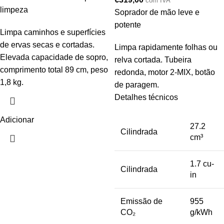
com IVA
limpeza
Soprador de mão leve e
potente
Limpa caminhos e superfícies
de ervas secas e cortadas.
Limpa rapidamente folhas ou
Elevada capacidade de sopro,
relva cortada. Tubeira
comprimento total 89 cm, peso
redonda, motor 2-MIX, botão
1,8 kg.
de paragem.
Detalhes técnicos
Adicionar
27.2
Cilindrada
cm³
1.7 cu-
Cilindrada
in
Emissão de
955
CO₂
g/kWh