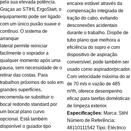
pela sua elevada potência.
encaixe estável através da
Graças ao STIHL ErgoStart, o
compensação integrada de
equipamento pode ser ligado
tração do cabo, evitando
com um único puxão suave e
desconexões acidentais
contínuo. O sistema de
durante o trabalho. Dispõe de
arranque
tubo plano que melhora a
lateral permite reiniciar
eficiência do sopro e com
facilmente o soprador a
dispositivo de aspiração
qualquer momento após uma
conversível, pode também ser
pausa, sem necessidade de o
usado como aspirador/picador.
retirar das costas. Para
Com velocidade máxima do ar
trabalhos próximos do solo em
de 70 m/s e vazão de 485
grandes superfícies,
m³/h, oferece desempenho
recomenda-se substituir o
eficaz para tarefas domésticas
bocal redondo standard por
de limpeza exterior.
um bocal plano curvo
Especificações:
Marca: Stihl
opcional. Está também
Número de Referência:
disponível o guiador tipo
48110111542 Tipo: Eléctrico