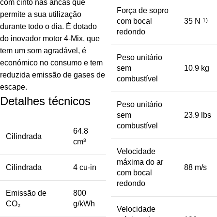
com cinto nas ancas que
Força de sopro
permite a sua utilização
com bocal
35 N
1)
durante todo o dia. É dotado
redondo
do inovador motor 4-Mix, que
tem um som agradável, é
Peso unitário
económico no consumo e tem
sem
10.9 kg
reduzida emissão de gases de
combustível
escape.
Detalhes técnicos
Peso unitário
sem
23.9 lbs
combustível
64.8
Cilindrada
cm³
Velocidade
máxima do ar
Cilindrada
4 cu-in
88 m/s
com bocal
redondo
Emissão de
800
CO₂
g/kWh
Velocidade