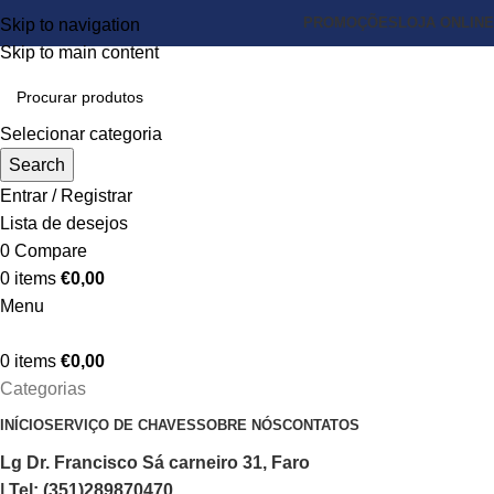
PROMOÇÕES
LOJA ONLINE
Skip to navigation
Skip to main content
Selecionar categoria
Search
Entrar / Registrar
Lista de desejos
0
Compare
0
items
€
0,00
Menu
0
items
€
0,00
Categorias
INÍCIO
SERVIÇO DE CHAVES
SOBRE NÓS
CONTATOS
Lg Dr. Francisco Sá carneiro 31, Faro
| Tel: (351)289870470