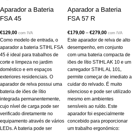
Aparador a Bateria
Aparador a Bateria
FSA 45
FSA 57 R
€
129,00
€
179,00
–
€
279,00
com IVA
com IVA
Como modelo de entrada, o
Este aparador de relva de alto
aparador a bateria STIHL FSA
desempenho, em conjunto
45 é ideal para trabalhos de
com uma bateria compacta de
corte e limpeza no jardim
iões de lítio STIHL AK 10 e um
doméstico e em espaços
carregador STIHL AL 101,
exteriores residenciais. O
permite começar de imediato a
aparador de relva possui uma
cuidar do relvado. É muito
bateria de iões de lítio
silencioso e pode ser utilizado
integrada permanentemente,
mesmo em ambientes
cujo nível de carga pode ser
sensíveis ao ruído. Este
verificado diretamente no
aparador foi especialmente
equipamento através de vários
concebido para proporcionar
LEDs. A bateria pode ser
um trabalho ergonómico: