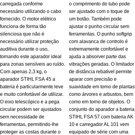
carregada conforme
o comprimento do tubo pode
necessário utilizando o cabo
ser ajustado com o toque de
fornecido. O motor elétrico
um botão. Também pode
funciona de forma tão
ajustar o punho circular sem
silenciosa que não é
ferramentas. O punho softgrip
necessário utilizar proteção
com alavanca de controlo é
auditiva durante o uso,
extremamente confortável e
tornando este aparador ideal
ajuda a absorver parte das
para zonas sensíveis ao ruído.
vibrações geradas. O limitador
Com apenas 2,3 kg, o
de distância rebatível permite
aparador STIHL FSA 45 a
aparar com precisão e
bateria é particularmente leve
suavidade em torno de plantas
e muito confortável de utilizar.
como árvores e arbustos, bem
O eixo telescópico e a pega
como em torno de objetos. O
circular podem ser ajustados
conjunto do aparador a bateria
sem necessidade de
STIHL FSA 57 com bateria AK
ferramentas, permitindo-lhe
10 e carregador AL 101 vem
proteger as costas durante o
equipado de série com uma