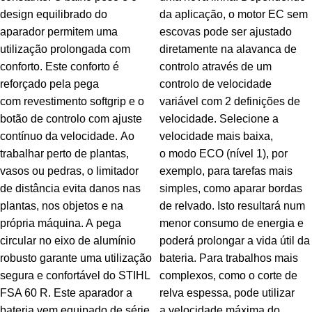
design equilibrado do
da aplicação, o motor EC sem
aparador permitem uma
escovas pode ser ajustado
utilização prolongada com
diretamente na alavanca de
conforto. Este conforto é
controlo através de um
reforçado pela pega
controlo de velocidade
com revestimento softgrip e o
variável com 2 definições de
botão de controlo com ajuste
velocidade. Selecione a
contínuo da velocidade. Ao
velocidade mais baixa,
trabalhar perto de plantas,
o modo ECO (nível 1), por
vasos ou pedras, o limitador
exemplo, para tarefas mais
de distância evita danos nas
simples, como aparar bordas
plantas, nos objetos e na
de relvado. Isto resultará num
própria máquina. A pega
menor consumo de energia e
circular no eixo de alumínio
poderá prolongar a vida útil da
robusto garante uma utilização
bateria. Para trabalhos mais
segura e confortável do STIHL
complexos, como o corte de
FSA 60 R. Este aparador a
relva espessa, pode utilizar
bateria vem equipado de série
a velocidade máxima do