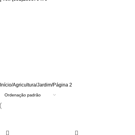
Agricultura/Jardim
Categories
AGRICULTURA/JARDIM
CARPINTARIA
CHAVES
CONSTRUÇÃO
ELECTRICIDADE
ENERGIA
FERRAGENS
FERRAMENTAS
OUTROS
PINTURA
PROMOÇÕES
PROTECÇÃO
QUIMICOS
Início
Agricultura/Jardim
Página 2