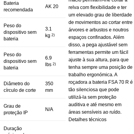
Bateria
AK 20
relva com flexibilidade e ter
recomendada
um elevado grau de liberdade
de movimentos ao cortar entre
Peso do
3.1
árvores e arbustos e noutros
dispositivo sem
kg
2)
espaços confinados. Além
bateria
disso, a pega ajustável sem
ferramentas permite um fácil
Peso do
6.9
ajuste à sua altura, para que
dispositivo sem
lbs
2)
tenha sempre uma posição de
bateria
trabalho ergonómica. A
roçadora a bateria FSA 70 R é
Diâmetro do
350
tão silenciosa que pode
círculo de corte
mm
utilizá-la sem proteção
auditiva e até mesmo em
Grau de
N/A
áreas sensíveis ao ruído.
proteção IP
Detalhes técnicos
Duração