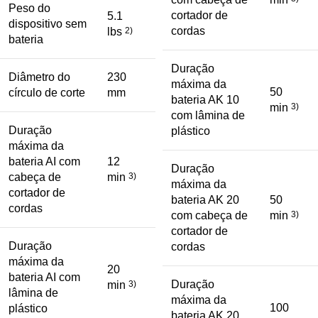
Peso do
cortador de
5.1
dispositivo sem
cordas
lbs
2)
bateria
Duração
Diâmetro do
230
máxima da
50
círculo de corte
mm
bateria AK 10
min
3)
com lâmina de
Duração
plástico
máxima da
bateria AI com
12
Duração
cabeça de
min
3)
máxima da
cortador de
bateria AK 20
50
cordas
com cabeça de
min
3)
cortador de
Duração
cordas
máxima da
20
bateria AI com
Duração
min
3)
lâmina de
máxima da
100
plástico
bateria AK 20