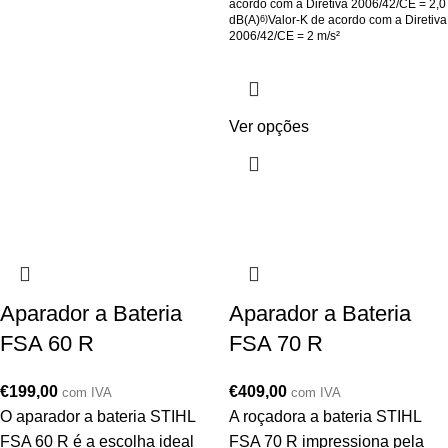
acordo com a Diretiva 2006/42/CE = 2,0
dB(A)
Valor-K de acordo com a Diretiva
6)
2006/42/CE = 2 m/s²
Ver opções
Aparador a Bateria
Aparador a Bateria
FSA 60 R
FSA 70 R
€
199,00
€
409,00
com IVA
com IVA
O aparador a bateria STIHL
A roçadora a bateria STIHL
FSA 60 R é a escolha ideal
FSA 70 R impressiona pela