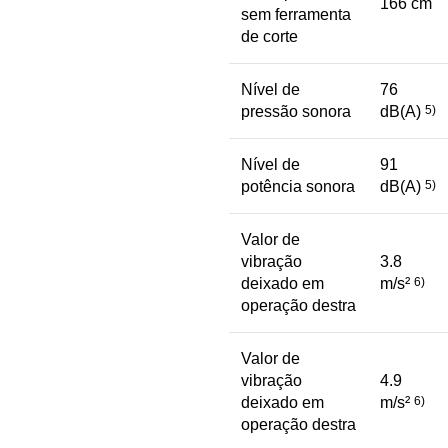
166 cm
sem ferramenta
de corte
Nível de
76
pressão sonora
dB(A)
5)
Nível de
91
potência sonora
dB(A)
5)
Valor de
vibração
3.8
deixado em
m/s²
6)
operação destra
Valor de
vibração
4.9
deixado em
m/s²
6)
operação destra