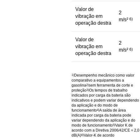
Valor de
2
vibração em
m/s²
6)
operação destra
Valor de
2
vibração em
m/s²
6)
operação destra
Desempenho mecânico como valor
1)
comparativo a equipamentos a
gasolina
sem ferramenta de corte e
2)
proteção
Os tempos de trabalho
3)
indicados por carga da bateria são
indicativos e podem variar dependendo
da aplicação e do modo de
funcionamento
A saída de área
4)
indicada por carga da bateria pode
variar dependendo da aplicação e do
modo de funcionamento
Valor K de
5)
acordo com a Diretiva 2006/42/CE = 2,0
dB(A)
Valor-K de acordo
6)