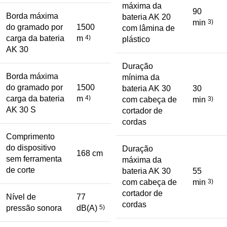
máxima da
90
Borda máxima
bateria AK 20
min
3)
do gramado por
1500
com lâmina de
carga da bateria
m
4)
plástico
AK 30
Duração
Borda máxima
mínima da
do gramado por
1500
bateria AK 30
30
carga da bateria
m
4)
com cabeça de
min
3)
AK 30 S
cortador de
cordas
Comprimento
do dispositivo
Duração
168 cm
sem ferramenta
máxima da
de corte
bateria AK 30
55
com cabeça de
min
3)
cortador de
Nível de
77
cordas
pressão sonora
dB(A)
5)