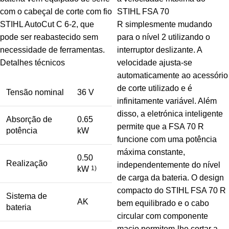
com o cabeçal de corte com fio
STIHL FSA 70
STIHL AutoCut C 6-2, que
R simplesmente mudando
pode ser reabastecido sem
para o nível 2 utilizando o
necessidade de ferramentas.
interruptor deslizante. A
Detalhes técnicos
velocidade ajusta-se
automaticamente ao acessório
de corte utilizado e é
Tensão nominal
36 V
infinitamente variável. Além
disso, a eletrónica inteligente
Absorção de
0.65
permite que a FSA 70 R
potência
kW
funcione com uma potência
máxima constante,
0.50
Realização
independentemente do nível
kW
1)
de carga da bateria. O design
compacto do STIHL FSA 70 R
Sistema de
AK
bem equilibrado e o cabo
bateria
circular com componente
macio permitem-lhe cortar a