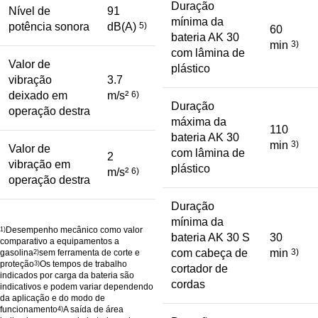
Duração
Nível de
91
mínima da
potência sonora
dB(A)
5)
60
bateria AK 30
min
3)
com lâmina de
Valor de
plástico
vibração
3.7
deixado em
m/s²
6)
Duração
operação destra
máxima da
110
bateria AK 30
min
3)
Valor de
com lâmina de
2
vibração em
plástico
m/s²
6)
operação destra
Duração
mínima da
Desempenho mecânico como valor
1)
bateria AK 30 S
30
comparativo a equipamentos a
com cabeça de
min
3)
gasolina
sem ferramenta de corte e
2)
proteção
Os tempos de trabalho
3)
cortador de
indicados por carga da bateria são
cordas
indicativos e podem variar dependendo
da aplicação e do modo de
funcionamento
A saída de área
4)