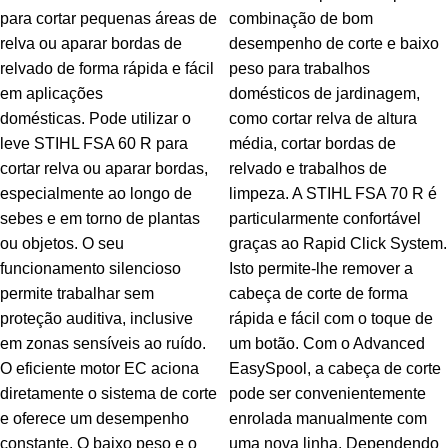
para cortar pequenas áreas de
combinação de bom
relva ou aparar bordas de
desempenho de corte e baixo
relvado de forma rápida e fácil
peso para trabalhos
em aplicações
domésticos de jardinagem,
domésticas. Pode utilizar o
como cortar relva de altura
leve STIHL FSA 60 R para
média, cortar bordas de
cortar relva ou aparar bordas,
relvado e trabalhos de
especialmente ao longo de
limpeza. A STIHL FSA 70 R é
sebes e em torno de plantas
particularmente confortável
ou objetos. O seu
graças ao Rapid Click System.
funcionamento silencioso
Isto permite-lhe remover a
permite trabalhar sem
cabeça de corte de forma
proteção auditiva, inclusive
rápida e fácil com o toque de
em zonas sensíveis ao ruído.
um botão. Com o Advanced
O eficiente motor EC aciona
EasySpool, a cabeça de corte
diretamente o sistema de corte
pode ser convenientemente
e oferece um desempenho
enrolada manualmente com
constante. O baixo peso e o
uma nova linha. Dependendo