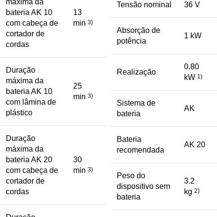
máxima da
Tensão nominal
36 V
bateria AK 10
13
com cabeça de
min
3)
Absorção de
cortador de
1 kW
potência
cordas
0.80
Duração
Realização
kW
1)
máxima da
25
bateria AK 10
min
3)
com lâmina de
Sistema de
AK
plástico
bateria
Duração
Bateria
AK 20
máxima da
recomendada
bateria AK 20
30
com cabeça de
min
3)
Peso do
cortador de
3.2
dispositivo sem
cordas
kg
2)
bateria