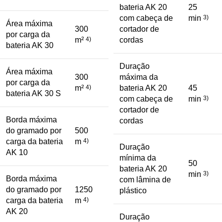
bateria AK 20
25
com cabeça de
min
3)
Área máxima
300
cortador de
por carga da
m²
4)
cordas
bateria AK 30
Duração
Área máxima
300
máxima da
por carga da
m²
4)
bateria AK 20
45
bateria AK 30 S
com cabeça de
min
3)
cortador de
Borda máxima
cordas
do gramado por
500
carga da bateria
m
4)
Duração
AK 10
mínima da
50
bateria AK 20
min
3)
Borda máxima
com lâmina de
do gramado por
1250
plástico
carga da bateria
m
4)
AK 20
Duração