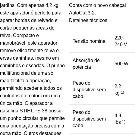
jardins. Com apenas 4,2 kg,
Conta com o novo cabeçal
este aparador é perfeito para
AutoCut 3-2.
aparar bordas de relvado e
Detalhes técnicos
cortar pequenas áreas de
relva. Compacto e
220-
Tensão nominal
manobrável, este aparador
240 V
remove eficazmente relva e
ervas daninhas, mesmo em
Absorção de
500 W
caminhos e escadas. O punho
potência
multifuncional de uma só
mão facilita a operação,
Peso do
2.2
permitindo aceder a todos os
dispositivo sem
kg
1)
controlos do motor com uma
cabo
única mão. O aparador a
gasolina STIHL FS 38 possui
Peso do
4.9
um punho circular que permite
dispositivo sem
lbs
1)
cabo
uma orientação precisa com a
outra mão. Outros destaques