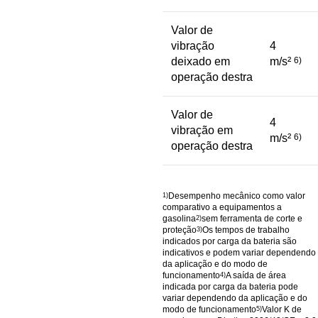
Valor de
vibração
4
deixado em
m/s²
6)
operação destra
Valor de
4
vibração em
m/s²
6)
operação destra
Desempenho mecânico como valor
1)
comparativo a equipamentos a
gasolina
sem ferramenta de corte e
2)
proteção
Os tempos de trabalho
3)
indicados por carga da bateria são
indicativos e podem variar dependendo
da aplicação e do modo de
funcionamento
A saída de área
4)
indicada por carga da bateria pode
variar dependendo da aplicação e do
modo de funcionamento
Valor K de
5)