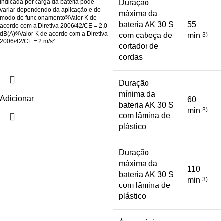
indicada por carga da bateria pode
Duração
variar dependendo da aplicação e do
máxima da
modo de funcionamento
Valor K de
5)
bateria AK 30 S
55
acordo com a Diretiva 2006/42/CE = 2,0
dB(A)
Valor-K de acordo com a Diretiva
6)
com cabeça de
min
3)
2006/42/CE = 2 m/s²
cortador de
cordas
Duração
mínima da
Adicionar
60
bateria AK 30 S
min
3)
com lâmina de
plástico
Duração
máxima da
110
bateria AK 30 S
min
3)
com lâmina de
plástico