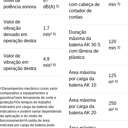
Nível de
87
com cabeça de
min
3)
potência sonora
dB(A)
5)
cortador de
cordas
Valor de
vibração
1.7
Duração
deixado em
m/s²
6)
máxima da
operação destra
120
bateria AK 30 S
min
3)
com lâmina de
Valor de
plástico
4.9
vibração em
m/s²
6)
operação destra
Área máxima
125
por carga da
m²
4)
bateria AK 10
Desempenho mecânico como valor
1)
comparativo a equipamentos a
gasolina
sem ferramenta de corte e
2)
Área máxima
proteção
Os tempos de trabalho
3)
250
por carga da
indicados por carga da bateria são
m²
4)
indicativos e podem variar dependendo
bateria AK 20
da aplicação e do modo de
funcionamento
A saída de área
4)
indicada por carga da bateria pode
Área máxima