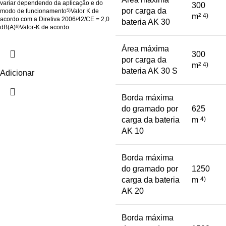
variar dependendo da aplicação e do
300
por carga da
modo de funcionamento
Valor K de
5)
m²
4)
acordo com a Diretiva 2006/42/CE = 2,0
bateria AK 30
dB(A)
Valor-K de acordo
6)
Área máxima
300
por carga da
m²
4)
bateria AK 30 S
Adicionar
Borda máxima
do gramado por
625
carga da bateria
m
4)
AK 10
Borda máxima
do gramado por
1250
carga da bateria
m
4)
AK 20
Borda máxima