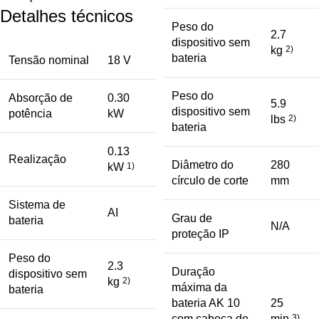
Detalhes técnicos
Peso do
2.7
dispositivo sem
kg
2)
bateria
Tensão nominal
18 V
Peso do
Absorção de
0.30
5.9
dispositivo sem
potência
kW
lbs
2)
bateria
0.13
Realização
Diâmetro do
280
kW
1)
círculo de corte
mm
Sistema de
AI
Grau de
bateria
N/A
proteção IP
Peso do
2.3
Duração
dispositivo sem
kg
2)
máxima da
bateria
bateria AK 10
25
com cabeça de
min
3)