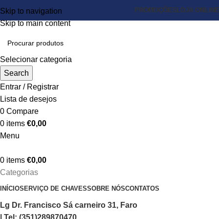
PROMOÇÕES
LOJA ONLINE
Skip to navigation
Skip to main content
Selecionar categoria
Search
Entrar / Registrar
Lista de desejos
0
Compare
0
items
€
0,00
Menu
0
items
€
0,00
Categorias
INÍCIO
SERVIÇO DE CHAVES
SOBRE NÓS
CONTATOS
Lg Dr. Francisco Sá carneiro 31, Faro
| Tel: (351)289870470