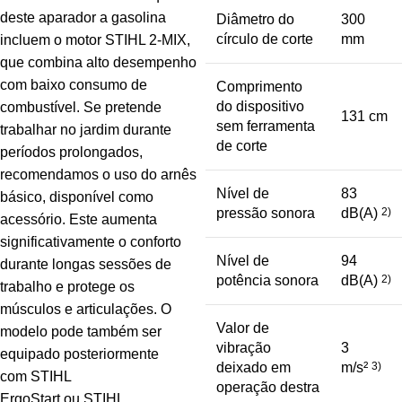
deste aparador a gasolina
Diâmetro do
300
círculo de corte
mm
incluem o motor STIHL 2-MIX,
que combina alto desempenho
com baixo consumo de
Comprimento
do dispositivo
combustível. Se pretende
131 cm
sem ferramenta
trabalhar no jardim durante
de corte
períodos prolongados,
recomendamos o uso do arnês
Nível de
83
básico, disponível como
pressão sonora
dB(A)
2)
acessório. Este aumenta
significativamente o conforto
Nível de
94
durante longas sessões de
potência sonora
dB(A)
2)
trabalho e protege os
músculos e articulações. O
Valor de
modelo pode também ser
vibração
3
equipado posteriormente
deixado em
m/s²
3)
com STIHL
operação destra
ErgoStart ou STIHL