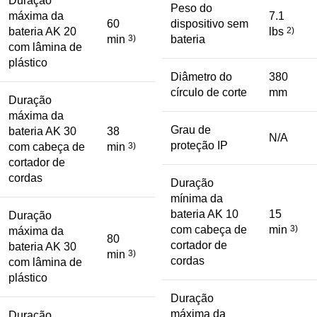
Duração
Peso do
máxima da
7.1
60
dispositivo sem
bateria AK 20
lbs
2)
min
3)
bateria
com lâmina de
plástico
Diâmetro do
380
círculo de corte
mm
Duração
máxima da
Grau de
bateria AK 30
38
N/A
proteção IP
com cabeça de
min
3)
cortador de
cordas
Duração
mínima da
bateria AK 10
15
Duração
com cabeça de
min
3)
máxima da
80
cortador de
bateria AK 30
min
3)
cordas
com lâmina de
plástico
Duração
máxima da
Duração