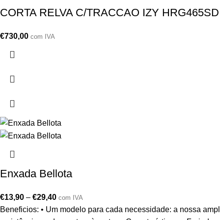
CORTA RELVA C/TRACCAO IZY HRG465S
€
730,00
com IVA
Enxada Bellota
€
13,90
–
€
29,40
com IVA
Beneficios: • Um modelo para cada necessidade: a nossa ampl