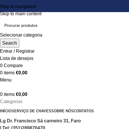
Skip to navigation
Skip to main content
Selecionar categoria
Search
Entrar / Registrar
Lista de desejos
0
Compare
0
items
€
0,00
Menu
0
items
€
0,00
Categorias
INÍCIO
SERVIÇO DE CHAVES
SOBRE NÓS
CONTATOS
Lg Dr. Francisco Sá carneiro 31, Faro
| Tel: (351)289870470