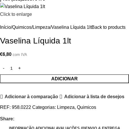
Click to enlarge
Início
Quimicos
Limpeza
Vaselina Líquida 1lt
Back to products
Vaselina Líquida 1lt
€
6,80
com IVA
ADICIONAR
Adicionar à comparação
Adicionar à lista de desejos
REF:
958.0222
Categorias:
Limpeza
,
Quimicos
Share:
INFORMAÇÃO ADICIONAL
AVALIAÇÕES (0)
ENVIO & ENTREGA