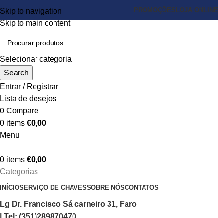
PROMOÇÕES
LOJA ONLINE
Skip to navigation
Skip to main content
Selecionar categoria
Search
Entrar / Registrar
Lista de desejos
0
Compare
0
items
€
0,00
Menu
0
items
€
0,00
Categorias
INÍCIO
SERVIÇO DE CHAVES
SOBRE NÓS
CONTATOS
Lg Dr. Francisco Sá carneiro 31, Faro
| Tel: (351)289870470