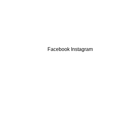
Contatos
LIVRO DE RECLAMAÇÕES
Drogaria São Luís Lda. NIF 517922827
Powered by Brasfone Digital
Facebook
Instagram