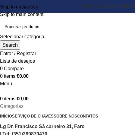
PROMOÇÕES
LOJA ONLINE
Skip to navigation
Skip to main content
Selecionar categoria
Search
Entrar / Registrar
Lista de desejos
0
Compare
0
items
€
0,00
Menu
0
items
€
0,00
Categorias
INÍCIO
SERVIÇO DE CHAVES
SOBRE NÓS
CONTATOS
Lg Dr. Francisco Sá carneiro 31, Faro
| Tel: (351)289870470