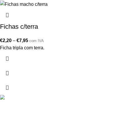
Fichas c/terra
€
2,20
–
€
7,95
com IVA
Ficha tripla com terra.
Drogarias São Luís, estamos para si desde 1978
MORADA