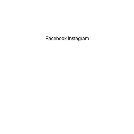
LIVRO DE RECLAMAÇÕES
Drogaria São Luís Lda. NIF 517922827
Powered by Brasfone Digital
Facebook
Instagram