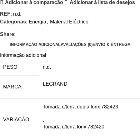
Adicionar à comparação
Adicionar à lista de desejos
REF:
n.d.
Categorias:
Energia
,
Material Eléctrico
Share:
INFORMAÇÃO ADICIONAL
AVALIAÇÕES (0)
ENVIO & ENTREGA
Informação adicional
PESO
n.d.
LEGRAND
MARCA
Tomada c/terra dupla forix 782423
VARIAÇÃO
,
Tomada c/terra forix 782420