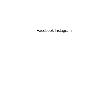
LIVRO DE RECLAMAÇÕES
Drogaria São Luís Lda. NIF 517922827
Powered by Brasfone Digital
Facebook
Instagram