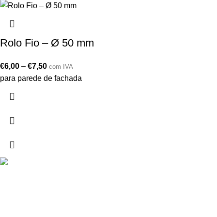
Rolo Fio – Ø 50 mm
€
6,00
–
€
7,50
com IVA
para parede de fachada
Drogarias São Luís, estamos para si desde 1978
MORADA