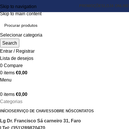
PROMOÇÕES
LOJA ONLINE
Skip to navigation
Skip to main content
Selecionar categoria
Search
Entrar / Registrar
Lista de desejos
0
Compare
0
items
€
0,00
Menu
0
items
€
0,00
Categorias
INÍCIO
SERVIÇO DE CHAVES
SOBRE NÓS
CONTATOS
Lg Dr. Francisco Sá carneiro 31, Faro
| Tel: (351)289870470