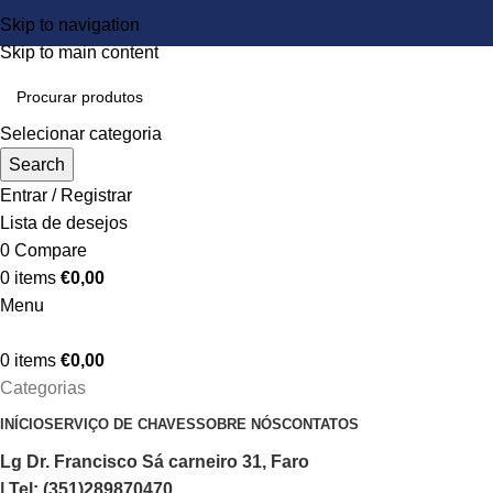
Skip to navigation
Skip to main content
Selecionar categoria
Search
Entrar / Registrar
Lista de desejos
0
Compare
0
items
€
0,00
Menu
0
items
€
0,00
Categorias
INÍCIO
SERVIÇO DE CHAVES
SOBRE NÓS
CONTATOS
Lg Dr. Francisco Sá carneiro 31, Faro
| Tel: (351)289870470