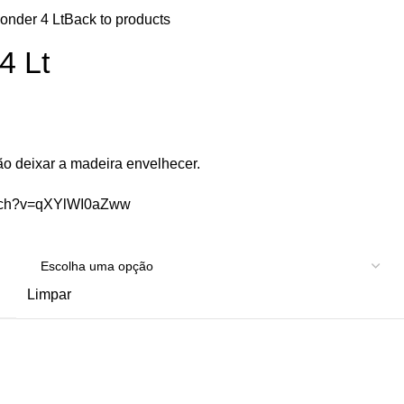
onder 4 Lt
Back to products
4 Lt
ão deixar a madeira envelhecer.
atch?v=qXYlWI0aZww
Limpar