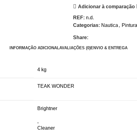
Adicionar à comparação
REF:
n.d.
Categorias:
Nautica
,
Pintur
Share:
INFORMAÇÃO ADICIONAL
AVALIAÇÕES (0)
ENVIO & ENTREGA
4 kg
TEAK WONDER
Brightner
,
Cleaner