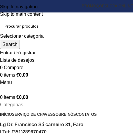
PROMOÇÕES
LOJA ONLINE
Skip to navigation
Skip to main content
Selecionar categoria
Search
Entrar / Registrar
Lista de desejos
0
Compare
0
items
€
0,00
Menu
0
items
€
0,00
Categorias
INÍCIO
SERVIÇO DE CHAVES
SOBRE NÓS
CONTATOS
Lg Dr. Francisco Sá carneiro 31, Faro
| Tel: (351)289870470