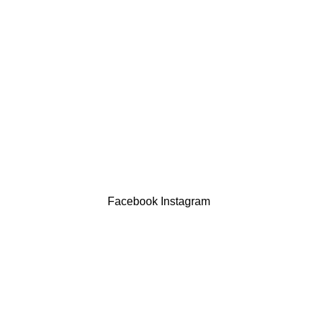
Política de privacidade
Devoluções
Termos & Condições
Resolução Alternativa de Litígios
Contatos
LIVRO DE RECLAMAÇÕES
Drogaria São Luís Lda. NIF 517922827
Powered by Brasfone Digital
Facebook
Instagram