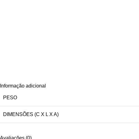
Informação adicional
PESO
DIMENSÕES (C X L X A)
Avaliações (0)