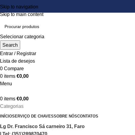
Skip to navigation
Skip to main content
Selecionar categoria
Search
Entrar / Registrar
Lista de desejos
0
Compare
0
items
€
0,00
Menu
0
items
€
0,00
Categorias
INÍCIO
SERVIÇO DE CHAVES
SOBRE NÓS
CONTATOS
Lg Dr. Francisco Sá carneiro 31, Faro
| Tel: (351)289870470