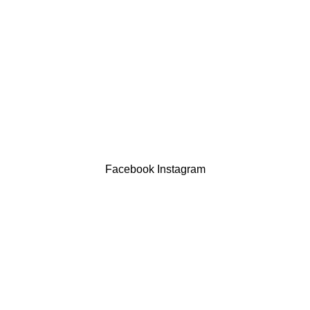
Devoluções
Termos & Condições
Resolução Alternativa de Litígios
Contatos
LIVRO DE RECLAMAÇÕES
Drogaria São Luís Lda. NIF 517922827
Powered by Brasfone Digital
Facebook
Instagram