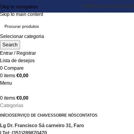
PROMOÇÕES
LOJA ONLINE
Skip to navigation
Skip to main content
Selecionar categoria
Search
Entrar / Registrar
Lista de desejos
0
Compare
0
items
€
0,00
Menu
0
items
€
0,00
Categorias
INÍCIO
SERVIÇO DE CHAVES
SOBRE NÓS
CONTATOS
Lg Dr. Francisco Sá carneiro 31, Faro
| Tel: (351)289870470