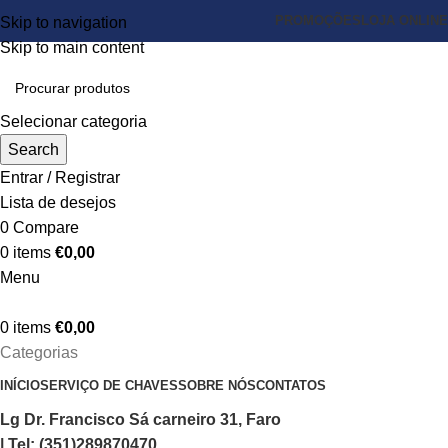
PROMOÇÕES
LOJA ONLINE
Skip to navigation
Skip to main content
Selecionar categoria
Search
Entrar / Registrar
Lista de desejos
0
Compare
0
items
€
0,00
Menu
0
items
€
0,00
Categorias
INÍCIO
SERVIÇO DE CHAVES
SOBRE NÓS
CONTATOS
Lg Dr. Francisco Sá carneiro 31, Faro
| Tel: (351)289870470