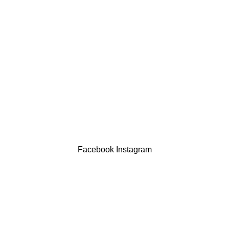
LINKS ÚTEIS
Política de privacidade
Devoluções
Termos & Condições
Resolução Alternativa de Litígios
Contatos
LIVRO DE RECLAMAÇÕES
Drogaria São Luís Lda. NIF 517922827
Powered by Brasfone Digital
Facebook
Instagram