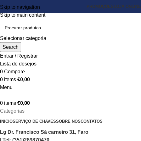
PROMOÇÕES
LOJA ONLINE
Skip to navigation
Skip to main content
Selecionar categoria
Search
Entrar / Registrar
Lista de desejos
0
Compare
0
items
€
0,00
Menu
0
items
€
0,00
Categorias
INÍCIO
SERVIÇO DE CHAVES
SOBRE NÓS
CONTATOS
Lg Dr. Francisco Sá carneiro 31, Faro
| Tel: (351)289870470