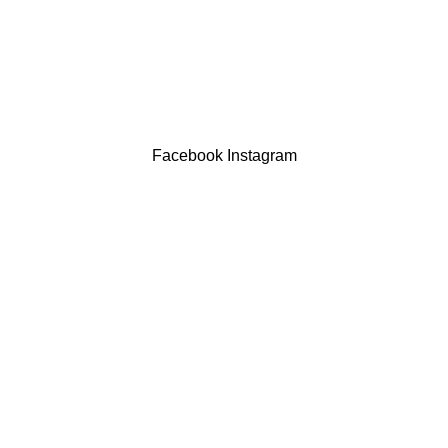
Contatos
LIVRO DE RECLAMAÇÕES
Drogaria São Luís Lda. NIF 517922827
Powered by Brasfone Digital
Facebook
Instagram