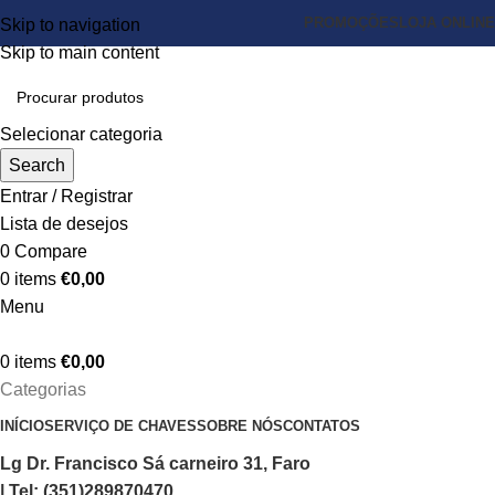
PROMOÇÕES
LOJA ONLINE
Skip to navigation
Skip to main content
Selecionar categoria
Search
Entrar / Registrar
Lista de desejos
0
Compare
0
items
€
0,00
Menu
0
items
€
0,00
Categorias
INÍCIO
SERVIÇO DE CHAVES
SOBRE NÓS
CONTATOS
Lg Dr. Francisco Sá carneiro 31, Faro
| Tel: (351)289870470