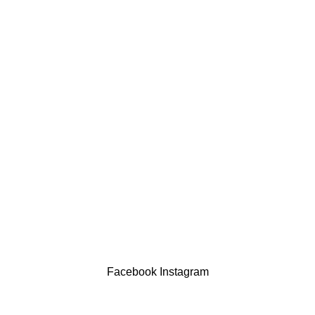
comercial@drogariasaoluis.pt
LINKS ÚTEIS
Política de privacidade
Devoluções
Termos & Condições
Resolução Alternativa de Litígios
Contatos
LIVRO DE RECLAMAÇÕES
Drogaria São Luís Lda. NIF 517922827
Powered by Brasfone Digital
Facebook
Instagram