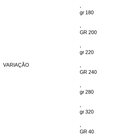
,
gr 180
,
GR 200
,
gr 220
VARIAÇÃO
,
GR 240
,
gr 280
,
gr 320
,
GR 40