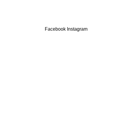
LIVRO DE RECLAMAÇÕES
Drogaria São Luís Lda. NIF 517922827
Powered by Brasfone Digital
Facebook
Instagram