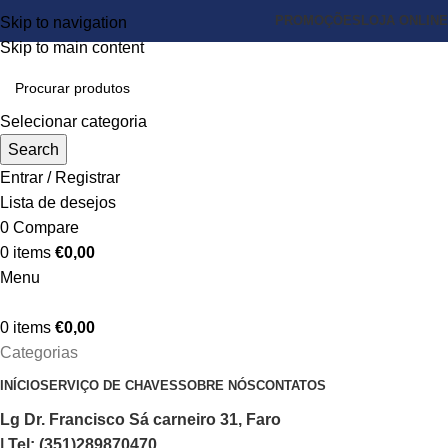
PROMOÇÕES
LOJA ONLINE
Skip to navigation
Skip to main content
Selecionar categoria
Search
Entrar / Registrar
Lista de desejos
0
Compare
0
items
€
0,00
Menu
0
items
€
0,00
Categorias
INÍCIO
SERVIÇO DE CHAVES
SOBRE NÓS
CONTATOS
Lg Dr. Francisco Sá carneiro 31, Faro
| Tel: (351)289870470