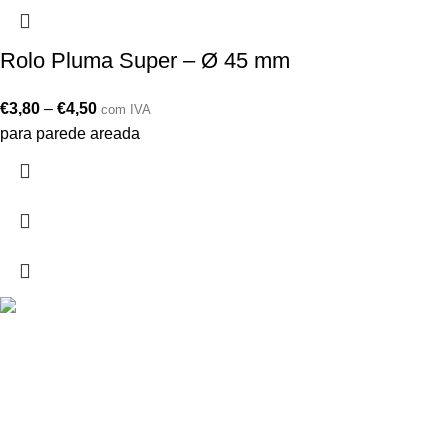
Rolo Pluma Super – Ø 45 mm
€
3,80
–
€
4,50
com IVA
para parede areada
Drogarias São Luís, estamos para si desde 1978
MORADA
Lg Dr. Francisco Sá Carneiro 31,