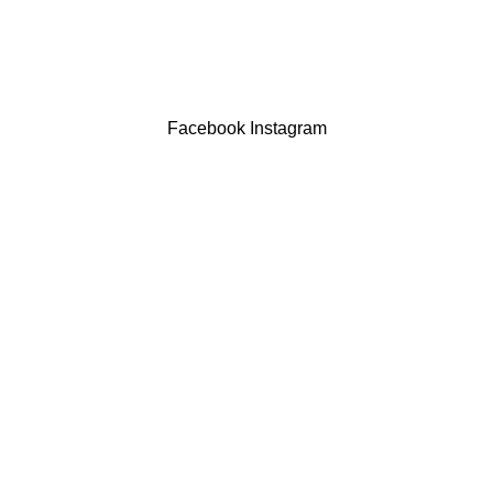
LIVRO DE RECLAMAÇÕES
Drogaria São Luís Lda. NIF 517922827
Powered by Brasfone Digital
Facebook
Instagram