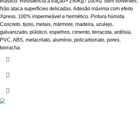
elástico. Resistência à tração> 250Kg / 10cm2 Sem solventes.
Não ataca superfícies delicadas. Adesão máxima com efeito
Xpress. 100% impermeável e hermético. Pintura húmida
Concreto, tijolo, metais, mármore, madeira, azulejo,
galvanizado, plástico, espelhos, cimento, terracota, ardósia,
PVC, ABS, metacrilato, alumínio, policarbonato, porex,
borracha.
Drogarias São Luís, estamos para si desde 1978
MORADA