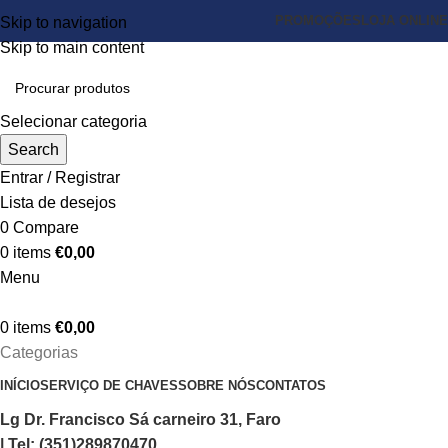
PROMOÇÕES
LOJA ONLINE
Skip to navigation
Skip to main content
Selecionar categoria
Search
Entrar / Registrar
Lista de desejos
0
Compare
0
items
€
0,00
Menu
0
items
€
0,00
Categorias
INÍCIO
SERVIÇO DE CHAVES
SOBRE NÓS
CONTATOS
Lg Dr. Francisco Sá carneiro 31, Faro
| Tel: (351)289870470