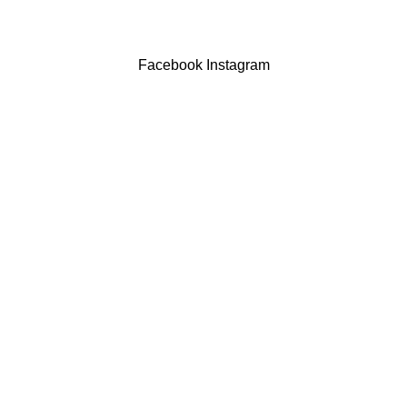
Drogaria São Luís Lda. NIF 517922827
Powered by Brasfone Digital
Facebook
Instagram