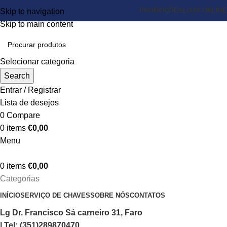
PROMOÇÕES
LOJA ONLINE
Skip to navigation
Skip to main content
Selecionar categoria
Search
Entrar / Registrar
Lista de desejos
0
Compare
0
items
€
0,00
Menu
0
items
€
0,00
Categorias
INÍCIO
SERVIÇO DE CHAVES
SOBRE NÓS
CONTATOS
Lg Dr. Francisco Sá carneiro 31, Faro
| Tel: (351)289870470