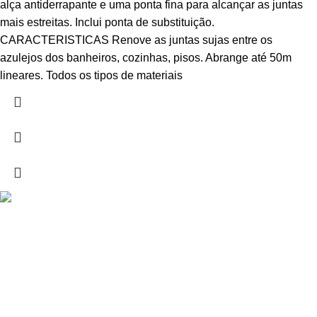
alça antiderrapante e uma ponta fina para alcançar as juntas
mais estreitas. Inclui ponta de substituição.
CARACTERISTICAS Renove as juntas sujas entre os
azulejos dos banheiros, cozinhas, pisos. Abrange até 50m
lineares. Todos os tipos de materiais
Drogarias São Luís, estamos para si desde 1978
MORADA
Lg Dr. Francisco Sá Carneiro 31,
8000-151 Faro