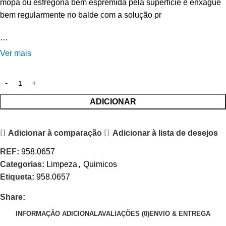
mopa ou esfregona bem espremida pela superfície e enxagúe
bem regularmente no balde com a solução pr
…
Ver mais
ADICIONAR
Adicionar à comparação
Adicionar à lista de desejos
REF:
958.0657
Categorias:
Limpeza
,
Quimicos
Etiqueta:
958.0657
Share:
INFORMAÇÃO ADICIONAL
AVALIAÇÕES (0)
ENVIO & ENTREGA