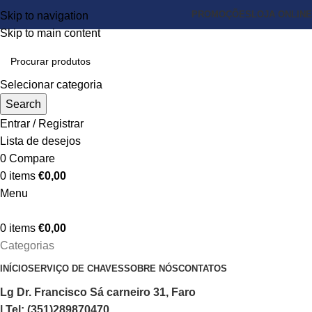
PROMOÇÕES
LOJA ONLINE
Skip to navigation
Skip to main content
Selecionar categoria
Search
Entrar / Registrar
Lista de desejos
0
Compare
0
items
€
0,00
Menu
0
items
€
0,00
Categorias
INÍCIO
SERVIÇO DE CHAVES
SOBRE NÓS
CONTATOS
Lg Dr. Francisco Sá carneiro 31, Faro
| Tel: (351)289870470