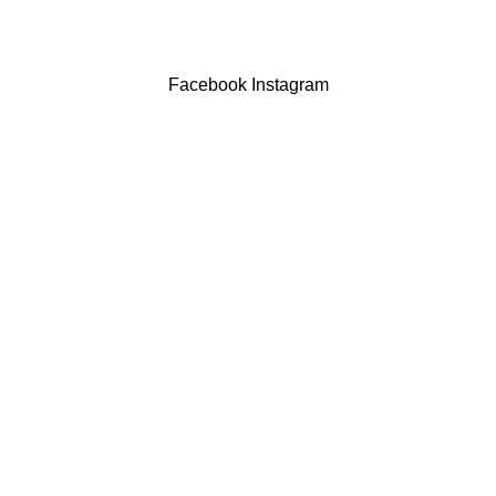
Drogaria São Luís Lda. NIF 517922827
Powered by Brasfone Digital
Facebook
Instagram