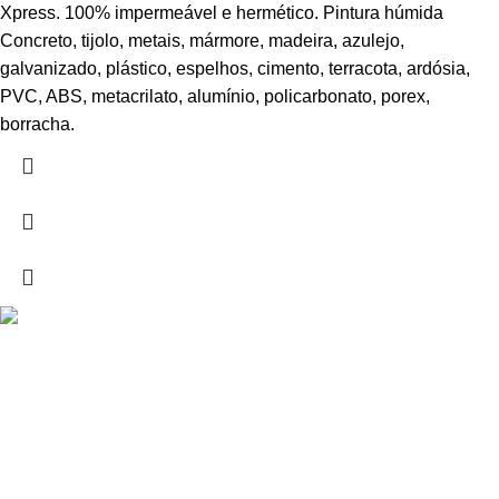
Xpress. 100% impermeável e hermético. Pintura húmida
Concreto, tijolo, metais, mármore, madeira, azulejo,
galvanizado, plástico, espelhos, cimento, terracota, ardósia,
PVC, ABS, metacrilato, alumínio, policarbonato, porex,
borracha.
Drogarias São Luís, estamos para si desde 1978
MORADA
Lg Dr. Francisco Sá Carneiro 31,
8000-151 Faro