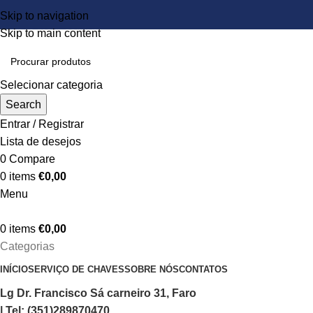
Skip to navigation
Skip to main content
Selecionar categoria
Search
Entrar / Registrar
Lista de desejos
0
Compare
0
items
€
0,00
Menu
0
items
€
0,00
Categorias
INÍCIO
SERVIÇO DE CHAVES
SOBRE NÓS
CONTATOS
Lg Dr. Francisco Sá carneiro 31, Faro
| Tel: (351)289870470