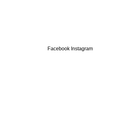
Contatos
LIVRO DE RECLAMAÇÕES
Drogaria São Luís Lda. NIF 517922827
Powered by Brasfone Digital
Facebook
Instagram