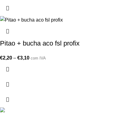
Pitao + bucha aco fsl profix
€
2,20
–
€
3,10
com IVA
Drogarias São Luís, estamos para si desde 1978
MORADA