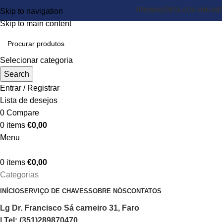
PROMOÇÕES
LOJA ONLINE
Skip to navigation
Skip to main content
Selecionar categoria
Search
Entrar / Registrar
Lista de desejos
0
Compare
0
items
€
0,00
Menu
0
items
€
0,00
Categorias
INÍCIO
SERVIÇO DE CHAVES
SOBRE NÓS
CONTATOS
Lg Dr. Francisco Sá carneiro 31, Faro
| Tel: (351)289870470