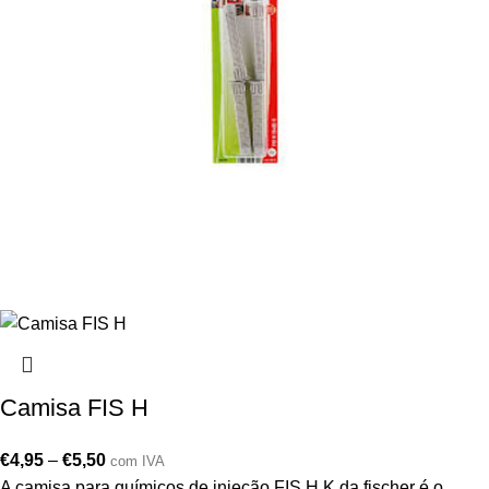
Camisa FIS H
€
4,95
–
€
5,50
com IVA
A camisa para químicos de injeção FIS H K da fischer é o