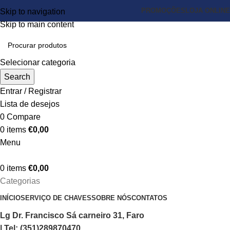
PROMOÇÕES
LOJA ONLINE
Skip to navigation
Skip to main content
Selecionar categoria
Search
Entrar / Registrar
Lista de desejos
0
Compare
0
items
€
0,00
Menu
0
items
€
0,00
Categorias
INÍCIO
SERVIÇO DE CHAVES
SOBRE NÓS
CONTATOS
Lg Dr. Francisco Sá carneiro 31, Faro
| Tel: (351)289870470