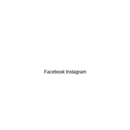
Política de privacidade
Devoluções
Termos & Condições
Resolução Alternativa de Litígios
Contatos
LIVRO DE RECLAMAÇÕES
Drogaria São Luís Lda. NIF 517922827
Powered by Brasfone Digital
Facebook
Instagram