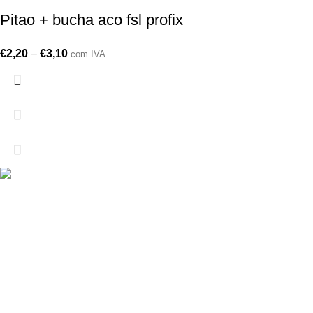
Pitao + bucha aco fsl profix
€
2,20
–
€
3,10
com IVA
Drogarias São Luís, estamos para si desde 1978
MORADA
Lg Dr. Francisco Sá Carneiro 31,
8000-151 Faro
Telefone: (351) 289 870 470