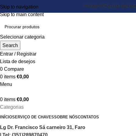
PROMOÇÕES
LOJA ONLINE
Skip to navigation
Skip to main content
Selecionar categoria
Search
Entrar / Registrar
Lista de desejos
0
Compare
0
items
€
0,00
Menu
0
items
€
0,00
Categorias
INÍCIO
SERVIÇO DE CHAVES
SOBRE NÓS
CONTATOS
Lg Dr. Francisco Sá carneiro 31, Faro
| Tel: (351)289870470