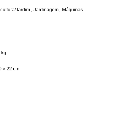
icultura/Jardim
,
Jardinagem
,
Máquinas
 kg
0 × 22 cm