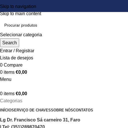
Skip to navigation
Skip to main content
Selecionar categoria
Search
Entrar / Registrar
Lista de desejos
0
Compare
0
items
€
0,00
Menu
0
items
€
0,00
Categorias
INÍCIO
SERVIÇO DE CHAVES
SOBRE NÓS
CONTATOS
Lg Dr. Francisco Sá carneiro 31, Faro
| Tel: (351)289870470