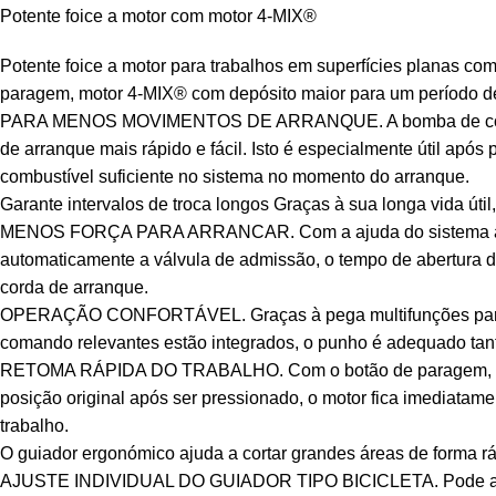
Potente foice a motor com motor 4-MIX®
Potente foice a motor para trabalhos em superfícies planas co
paragem, motor 4-MIX® com depósito maior para um período de 
PARA MENOS MOVIMENTOS DE ARRANQUE. A bomba de combustív
de arranque mais rápido e fácil. Isto é especialmente útil após
combustível suficiente no sistema no momento do arranque.
Garante intervalos de troca longos Graças à sua longa vida útil
MENOS FORÇA PARA ARRANCAR. Com a ajuda do sistema automáti
automaticamente a válvula de admissão, o tempo de abertura d
corda de arranque.
OPERAÇÃO CONFORTÁVEL. Graças à pega multifunções para um
comando relevantes estão integrados, o punho é adequado tan
RETOMA RÁPIDA DO TRABALHO. Com o botão de paragem, poderá
posição original após ser pressionado, o motor fica imediatame
trabalho.
O guiador ergonómico ajuda a cortar grandes áreas de forma rápi
AJUSTE INDIVIDUAL DO GUIADOR TIPO BICICLETA. Pode ajustar i