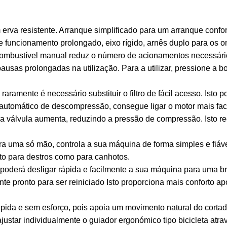
m erva resistente. Arranque simplificado para um arranque con
funcionamento prolongado, eixo rígido, arnês duplo para os o
el manual reduz o número de acionamentos necessários par
 pausas prolongadas na utilização. Para a utilizar, pressione a
, raramente é necessário substituir o filtro de fácil acesso. Is
co de descompressão, consegue ligar o motor mais facilment
a válvula aumenta, reduzindo a pressão de compressão. Isto re
a só mão, controla a sua máquina de forma simples e fiáve
to para destros como para canhotos.
 desligar rápida e facilmente a sua máquina para uma breve
nte pronto para ser reiniciado Isto proporciona mais conforto a
da e sem esforço, pois apoia um movimento natural do cortador. 
ndividualmente o guiador ergonómico tipo bicicleta através 