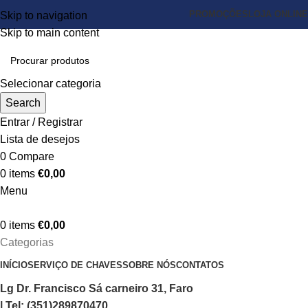
PROMOÇÕES
LOJA ONLINE
Skip to navigation
Skip to main content
Selecionar categoria
Search
Entrar / Registrar
Lista de desejos
0
Compare
0
items
€
0,00
Menu
0
items
€
0,00
Categorias
INÍCIO
SERVIÇO DE CHAVES
SOBRE NÓS
CONTATOS
Lg Dr. Francisco Sá carneiro 31, Faro
| Tel: (351)289870470