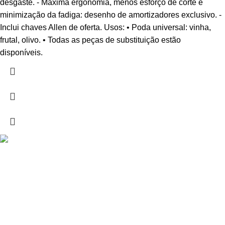
desgaste. - Máxima ergonomia, menos esforço de corte e
minimização da fadiga: desenho de amortizadores exclusivo. -
Inclui chaves Allen de oferta. Usos: • Poda universal: vinha,
frutal, olivo. • Todas as peças de substituição estão
disponíveis.
Drogarias São Luís, estamos para si desde 1978
MORADA
Lg Dr. Francisco Sá Carneiro 31,
8000-151 Faro