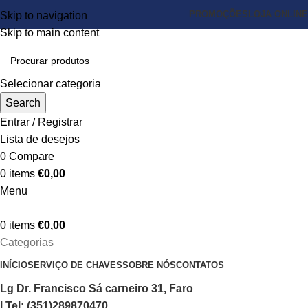
PROMOÇÕES
LOJA ONLINE
Skip to navigation
Skip to main content
Selecionar categoria
Search
Entrar / Registrar
Lista de desejos
0
Compare
0
items
€
0,00
Menu
0
items
€
0,00
Categorias
INÍCIO
SERVIÇO DE CHAVES
SOBRE NÓS
CONTATOS
Lg Dr. Francisco Sá carneiro 31, Faro
| Tel: (351)289870470