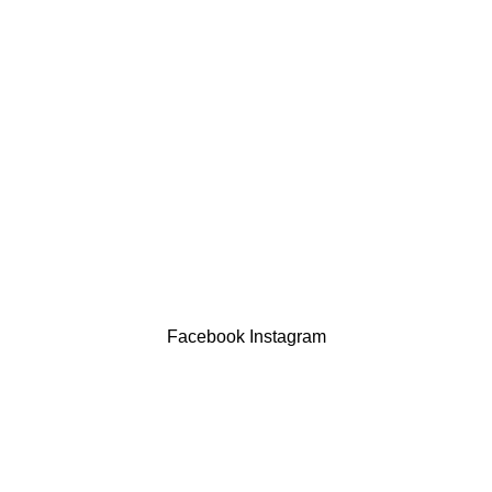
LINKS ÚTEIS
Política de privacidade
Devoluções
Termos & Condições
Resolução Alternativa de Litígios
Contatos
LIVRO DE RECLAMAÇÕES
Drogaria São Luís Lda. NIF 517922827
Powered by Brasfone Digital
Facebook
Instagram