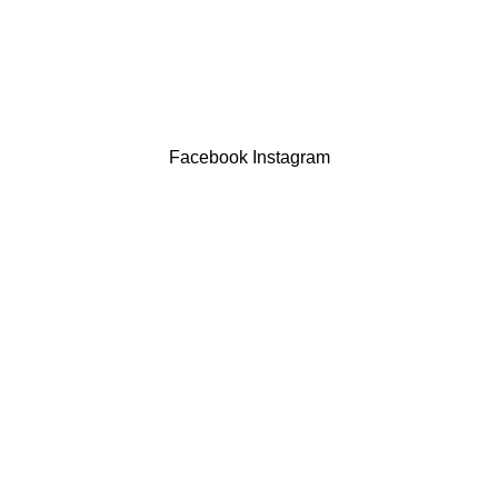
LIVRO DE RECLAMAÇÕES
Drogaria São Luís Lda. NIF 517922827
Powered by Brasfone Digital
Facebook
Instagram