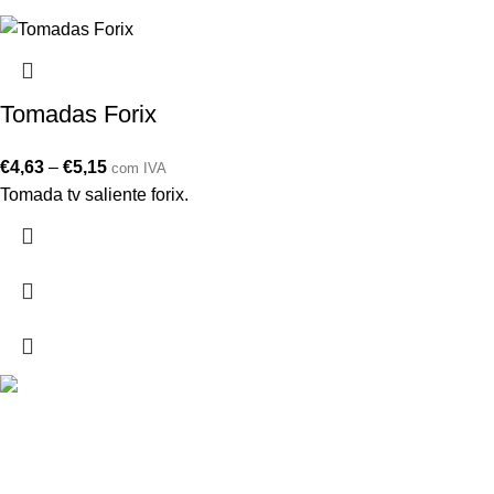
Tomadas Forix
€
4,63
–
€
5,15
com IVA
Tomada tv saliente forix.
Drogarias São Luís, estamos para si desde 1978
MORADA