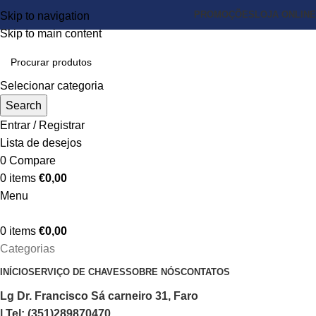
PROMOÇÕES
LOJA ONLINE
Skip to navigation
Skip to main content
Selecionar categoria
Search
Entrar / Registrar
Lista de desejos
0
Compare
0
items
€
0,00
Menu
0
items
€
0,00
Categorias
INÍCIO
SERVIÇO DE CHAVES
SOBRE NÓS
CONTATOS
Lg Dr. Francisco Sá carneiro 31, Faro
| Tel: (351)289870470