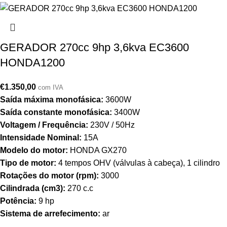
GERADOR 270cc 9hp 3,6kva EC3600
HONDA1200
€
1.350,00
com IVA
Saída máxima monofásica:
3600W
Saída constante monofásica:
3400W
Voltagem / Frequência:
230V / 50Hz
Intensidade Nominal:
15A
Modelo do motor:
HONDA GX270
Tipo de motor:
4 tempos OHV (válvulas à cabeça), 1 cilindro
Rotações do motor (rpm):
3000
Cilindrada (cm3):
270 c.c
Potência:
9 hp
Sistema de arrefecimento:
ar