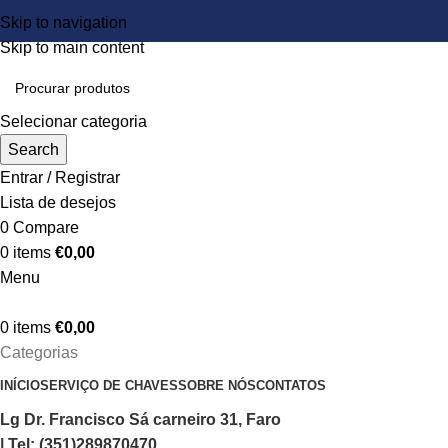
Skip to navigation
Skip to main content
Selecionar categoria
Search
Entrar / Registrar
Lista de desejos
0
Compare
0
items
€
0,00
Menu
0
items
€
0,00
Categorias
INÍCIO
SERVIÇO DE CHAVES
SOBRE NÓS
CONTATOS
Lg Dr. Francisco Sá carneiro 31, Faro
| Tel: (351)289870470