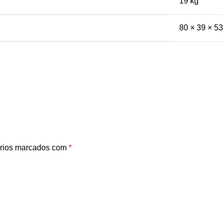
19 kg
80 × 39 × 5
rios marcados com
*