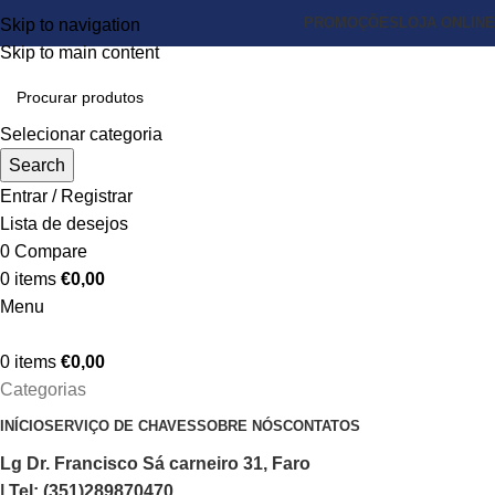
PROMOÇÕES
LOJA ONLINE
Skip to navigation
Skip to main content
Selecionar categoria
Search
Entrar / Registrar
Lista de desejos
0
Compare
0
items
€
0,00
Menu
0
items
€
0,00
Categorias
INÍCIO
SERVIÇO DE CHAVES
SOBRE NÓS
CONTATOS
Lg Dr. Francisco Sá carneiro 31, Faro
| Tel: (351)289870470