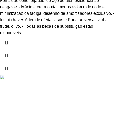
Folhas de corte forjadas, de aço de alta resistência ao
desgaste. - Máxima ergonomia, menos esforço de corte e
minimização da fadiga: desenho de amortizadores exclusivo. -
Inclui chaves Allen de oferta. Usos: • Poda universal: vinha,
frutal, olivo. • Todas as peças de substituição estão
disponíveis.
Drogarias São Luís, estamos para si desde 1978
MORADA
Lg Dr. Francisco Sá Carneiro 31,