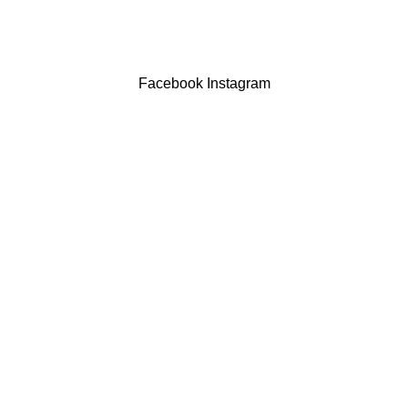
Drogaria São Luís Lda. NIF 517922827
Powered by Brasfone Digital
Facebook
Instagram