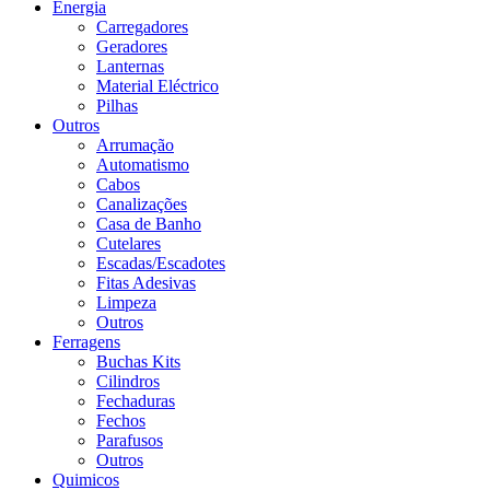
Energia
Carregadores
Geradores
Lanternas
Material Eléctrico
Pilhas
Outros
Arrumação
Automatismo
Cabos
Canalizações
Casa de Banho
Cutelares
Escadas/Escadotes
Fitas Adesivas
Limpeza
Outros
Ferragens
Buchas Kits
Cilindros
Fechaduras
Fechos
Parafusos
Outros
Quimicos