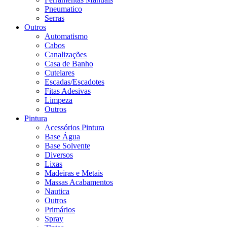
Pneumatico
Serras
Outros
Automatismo
Cabos
Canalizações
Casa de Banho
Cutelares
Escadas/Escadotes
Fitas Adesivas
Limpeza
Outros
Pintura
Acessórios Pintura
Base Água
Base Solvente
Diversos
Lixas
Madeiras e Metais
Massas Acabamentos
Nautica
Outros
Primários
Spray