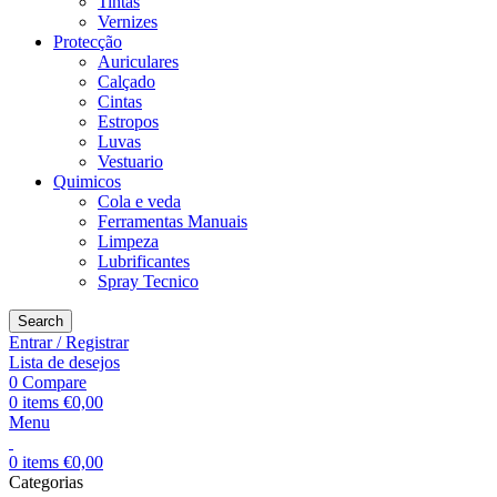
Tintas
Vernizes
Protecção
Auriculares
Calçado
Cintas
Estropos
Luvas
Vestuario
Quimicos
Cola e veda
Ferramentas Manuais
Limpeza
Lubrificantes
Spray Tecnico
Search
Entrar / Registrar
Lista de desejos
0
Compare
0
items
€
0,00
Menu
0
items
€
0,00
Categorias