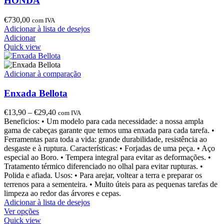
HONDA
€
730,00
com IVA
Adicionar à lista de desejos
Adicionar
Quick view
Adicionar à comparação
Enxada Bellota
€
13,90
–
€
29,40
com IVA
Beneficios: • Um modelo para cada necessidade: a nossa ampla
gama de cabeças garante que temos uma enxada para cada tarefa. •
Ferramentas para toda a vida: grande durabilidade, resistência ao
desgaste e à ruptura. Características: • Forjadas de uma peça. • Aço
especial ao Boro. • Tempera integral para evitar as deformações. •
Tratamento térmico diferenciado no olhal para evitar rupturas. •
Polida e afiada. Usos: • Para arejar, voltear a terra e preparar os
terrenos para a sementeira. • Muito úteis para as pequenas tarefas de
limpeza ao redor das árvores e cepas.
Adicionar à lista de desejos
Ver opções
Quick view