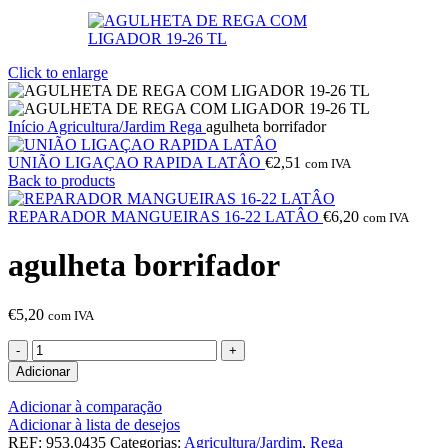
Click to enlarge
Início
Agricultura/Jardim
Rega
agulheta borrifador
UNIÃO LIGAÇAO RAPIDA LATÂO
€
2,51
com IVA
Back to products
REPARADOR MANGUEIRAS 16-22 LATÂO
€
6,20
com IVA
agulheta borrifador
€
5,20
com IVA
Adicionar
Adicionar à comparação
Adicionar à lista de desejos
REF:
953.0435
Categorias:
Agricultura/Jardim
,
Rega