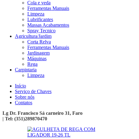
Cola e veda
Ferramentas Manuais
Limpeza
Lubrificantes
Massas Acabamentos
Spray Tecnico
Agricultura/Jardim
Corta Relva
Ferramentas Manuais
Jardinagem
Máquinas
Rega
Carpintaria
Limpeza
Início
Serviço de Chaves
Sobre nós
Contatos
Lg Dr. Francisco Sá carneiro 31, Faro
| Tel: (351)289870470