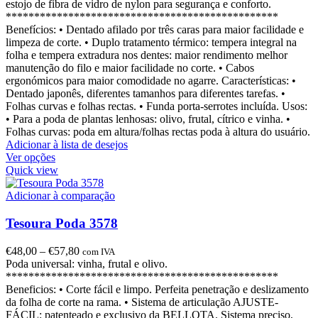
estojo de fibra de vidro de nylon para segurança e conforto.
************************************************
Benefícios: • Dentado afilado por três caras para maior facilidade e
limpeza de corte. • Duplo tratamento térmico: tempera integral na
folha e tempera extradura nos dentes: maior rendimento melhor
manutenção do filo e maior facilidade no corte. • Cabos
ergonómicos para maior comodidade no agarre. Características: •
Dentado japonês, diferentes tamanhos para diferentes tarefas. •
Folhas curvas e folhas rectas. • Funda porta-serrotes incluída. Usos:
• Para a poda de plantas lenhosas: olivo, frutal, cítrico e vinha. •
Folhas curvas: poda em altura/folhas rectas poda à altura do usuário.
Adicionar à lista de desejos
Ver opções
Quick view
Adicionar à comparação
Tesoura Poda 3578
€
48,00
–
€
57,80
com IVA
Poda universal: vinha, frutal e olivo.
************************************************
Beneficios: • Corte fácil e limpo. Perfeita penetração e deslizamento
da folha de corte na rama. • Sistema de articulação AJUSTE-
FÁCIL: patenteado e exclusivo da BELLOTA. Sistema preciso,