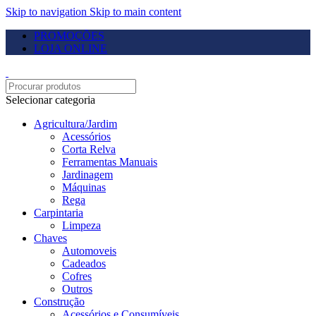
Skip to navigation
Skip to main content
PROMOÇÕES
LOJA ONLINE
Selecionar categoria
Agricultura/Jardim
Acessórios
Corta Relva
Ferramentas Manuais
Jardinagem
Máquinas
Rega
Carpintaria
Limpeza
Chaves
Automoveis
Cadeados
Cofres
Outros
Construção
Acessórios e Consumíveis