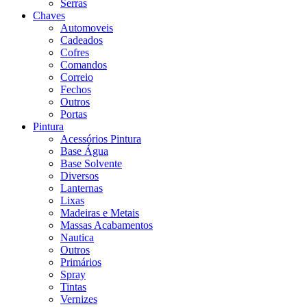
Serras
Chaves
Automoveis
Cadeados
Cofres
Comandos
Correio
Fechos
Outros
Portas
Pintura
Acessórios Pintura
Base Água
Base Solvente
Diversos
Lanternas
Lixas
Madeiras e Metais
Massas Acabamentos
Nautica
Outros
Primários
Spray
Tintas
Vernizes