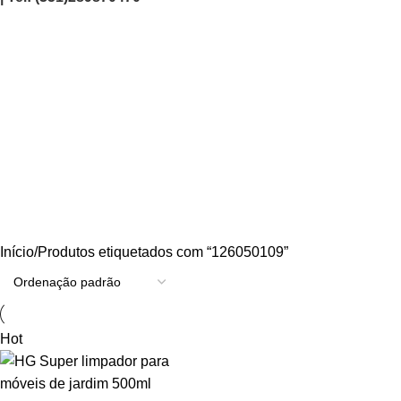
126050109
Categories
AGRICULTURA/JARDIM
CARPINTARIA
CHAVES
CONSTRUÇÃO
ELECTRICIDADE
ENERGIA
FERRAGENS
FERRAMENTAS
OUTROS
PINTURA
PROMOÇÕES
PROTECÇÃO
QUIMICOS
Início
Produtos etiquetados com “126050109”
Hot