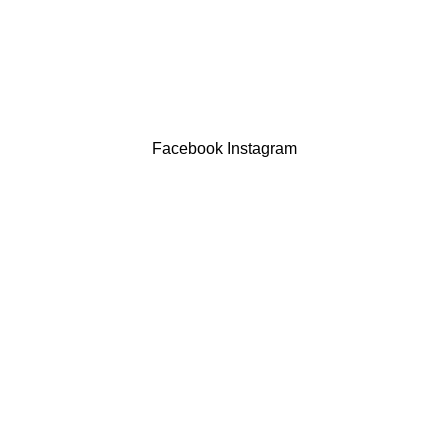
Contatos
LIVRO DE RECLAMAÇÕES
Drogaria São Luís Lda. NIF 517922827
Powered by Brasfone Digital
Facebook
Instagram