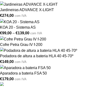
Jardineiras ADVANCE X-LIGHT
€
274,00
com IVA
KOA 20 - Sistema AS
€
99,00
–
€
139,00
com IVA
Cofre Petra Grau IV f-200
Podadora de altura a bateria HLA 40 45-70º
€
149,00
com IVA
Aparadora a bateria FSA 50
€
179,00
com IVA
Drogarias São Luís, estamos para si desde 1978
MORADA