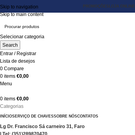
PROMOÇÕES
LOJA ONLINE
Skip to navigation
Skip to main content
Selecionar categoria
Search
Entrar / Registrar
Lista de desejos
0
Compare
0
items
€
0,00
Menu
0
items
€
0,00
Categorias
INÍCIO
SERVIÇO DE CHAVES
SOBRE NÓS
CONTATOS
Lg Dr. Francisco Sá carneiro 31, Faro
| Tel: (351)289870470