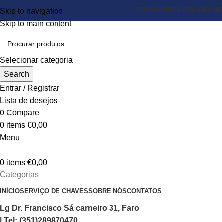
PROMOÇÕES
LOJA ONLINE
Skip to navigation
Skip to main content
Selecionar categoria
Search
Entrar / Registrar
Lista de desejos
0
Compare
0
items
€
0,00
Menu
0
items
€
0,00
Categorias
INÍCIO
SERVIÇO DE CHAVES
SOBRE NÓS
CONTATOS
Lg Dr. Francisco Sá carneiro 31, Faro
| Tel: (351)289870470