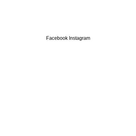
LIVRO DE RECLAMAÇÕES
Drogaria São Luís Lda. NIF 517922827
Powered by Brasfone Digital
Facebook
Instagram