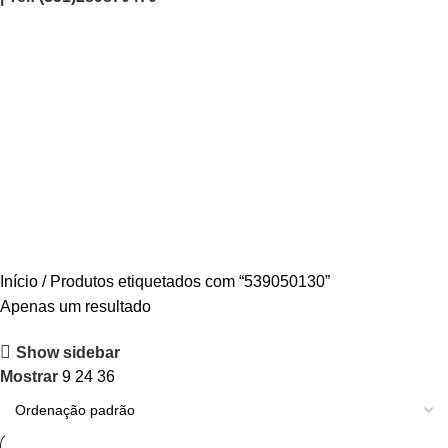
539050130
Categories
AGRICULTURA/JARDIM
CARPINTARIA
CHAVES
CONSTRUÇÃO
ELECTRICIDADE
ENERGIA
FERRAGENS
FERRAMENTAS
OUTROS
PINTURA
PROMOÇÕES
PROTECÇÃO
QUIMICOS
Início
Produtos etiquetados com “539050130”
Apenas um resultado
Show sidebar
Mostrar
9
24
36