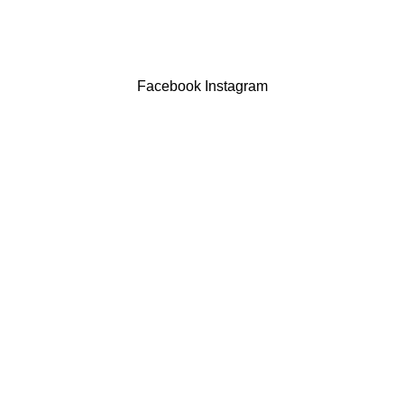
LIVRO DE RECLAMAÇÕES
Drogaria São Luís Lda. NIF 517922827
Powered by Brasfone Digital
Facebook
Instagram