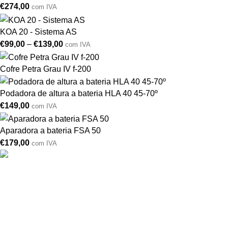
€
274,00
com IVA
KOA 20 - Sistema AS
€
99,00
–
€
139,00
com IVA
Cofre Petra Grau IV f-200
Podadora de altura a bateria HLA 40 45-70º
€
149,00
com IVA
Aparadora a bateria FSA 50
€
179,00
com IVA
Drogarias São Luís, estamos para si desde 1978
MORADA
Lg Dr. Francisco Sá Carneiro 31,