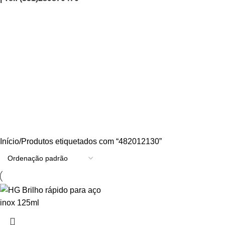
482012130
Categories
AGRICULTURA/JARDIM
CARPINTARIA
CHAVES
CONSTRUÇÃO
ELECTRICIDADE
ENERGIA
FERRAGENS
FERRAMENTAS
OUTROS
PINTURA
PROMOÇÕES
PROTECÇÃO
QUIMICOS
Início
Produtos etiquetados com “482012130”