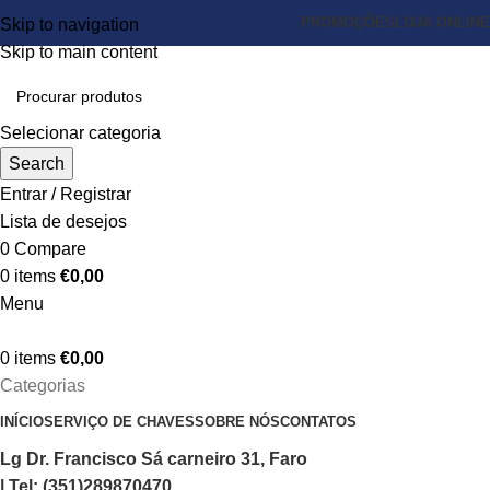
PROMOÇÕES
LOJA ONLINE
Skip to navigation
Skip to main content
Selecionar categoria
Search
Entrar / Registrar
Lista de desejos
0
Compare
0
items
€
0,00
Menu
0
items
€
0,00
Categorias
INÍCIO
SERVIÇO DE CHAVES
SOBRE NÓS
CONTATOS
Lg Dr. Francisco Sá carneiro 31, Faro
| Tel: (351)289870470